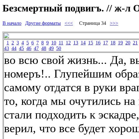
Безсмертный подвигъ. // ж-л О
В начало
Другие форматы
<<<
Страница 34
>>>
1
2
3
4
5
6
7
8
9
10
11
12
13
14
15
16
17
18
19
20
21
43
44
45
46
47
48
49
50
во всю свой жизнь... Да, 
номеръ!.. Глупейшим обра
самому отдатся в руки враг
то, когда мы очутились на
стали подходить к эскадре,
верил, что все будет хорош