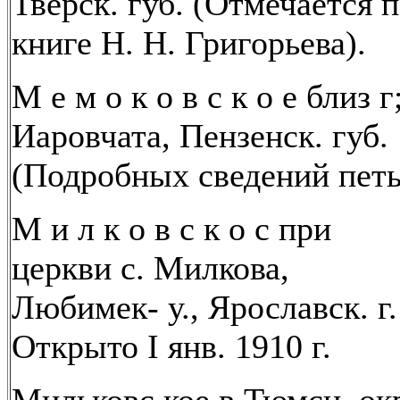
Тверск. губ. (Отмечается 
книге Н. Н. Григорьева).
М е м о к о в с к о е близ г
Иаровчата, Пензенск. губ.
(Подробных сведений петь
М и л к о в с к о с при
церкви с. Милкова,
Любимек- у., Ярославск. г.
Открыто I янв. 1910 г.