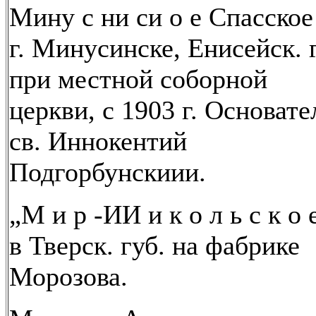
Мину с ни си о е Спасское
г. Минусинске, Енисейск. г
при местной соборной
церкви, с 1903 г. Основате
св. Иннокентий
Подгорбунскиии.
„М и р -ИИ и к о л ь с к о 
в Тверск. губ. на фабрике
Морозова.