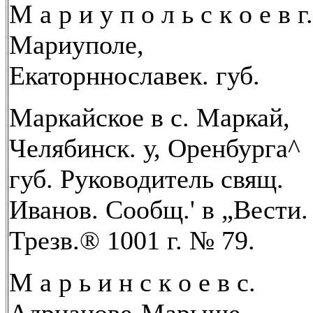
М а р и у п о л ь с к о е в г.
Мариуполе,
Екаторннославек. губ.
Маркайское в с. Маркай,
Челябинск. у, Оренбурга^
губ. Руководитель свящ.
Иванов. Сообщ.' в „Вести.
Трезв.® 1001 г. № 79.
М а р ь и н с к о е в с.