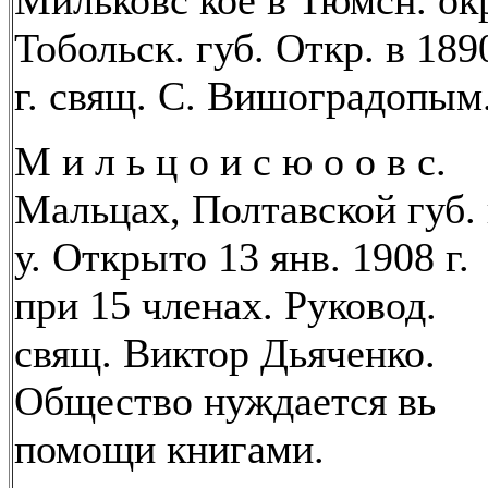
Мильковс кое в Тюмсн. окр
Тобольск. губ. Откр. в 189
г. свящ. С. Вишоградопым
М и л ь ц о и с ю о о в с.
Мальцах, Полтавской губ.
у. Открыто 13 янв. 1908 г.
при 15 членах. Руковод.
свящ. Виктор Дьяченко.
Общество нуждается вь
помощи книгами.