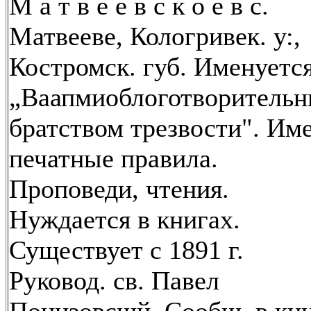
М а т в е е в с к о е в с.
Матвееве, Кологривек. у:,
Костромск. губ. Именуетс
„Ваапмиоблоготворитель
братством трезвости". Им
печатные правила.
Проповеди, чтения.
Нуждается в книгах.
Существует с 1891 г.
Руковод. св. Павел