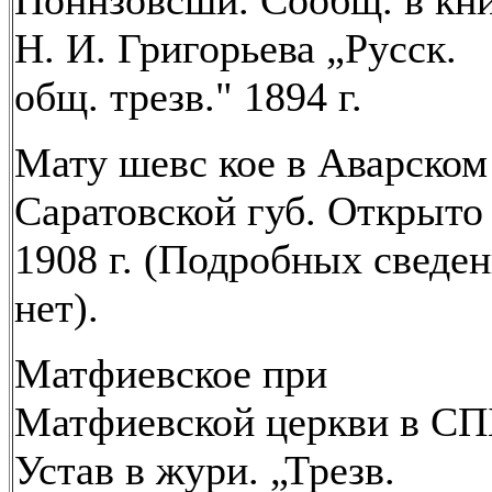
Поннзовсшй. Сообщ. в кн
Н. И. Григорьева „Русск.
общ. трезв." 1894 г.
Мату шевс кое в Аварском 
Саратовской губ. Открыто
1908 г. (Подробных сведе
нет).
Матфиевское при
Матфиевской церкви в СП
Устав в жури. „Трезв.