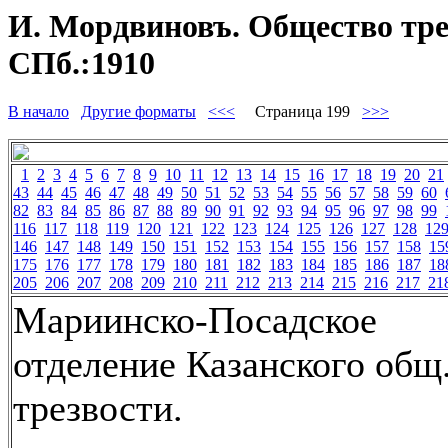
И. Мордвиновъ. Общество трез
СПб.:1910
В начало
Другие форматы
<<<
Страница 199
>>>
1
2
3
4
5
6
7
8
9
10
11
12
13
14
15
16
17
18
19
20
21
43
44
45
46
47
48
49
50
51
52
53
54
55
56
57
58
59
60
82
83
84
85
86
87
88
89
90
91
92
93
94
95
96
97
98
99
116
117
118
119
120
121
122
123
124
125
126
127
128
12
146
147
148
149
150
151
152
153
154
155
156
157
158
15
175
176
177
178
179
180
181
182
183
184
185
186
187
18
205
206
207
208
209
210
211
212
213
214
215
216
217
21
Мариинско-Посадское
отделение Казанского общ
трезвости.