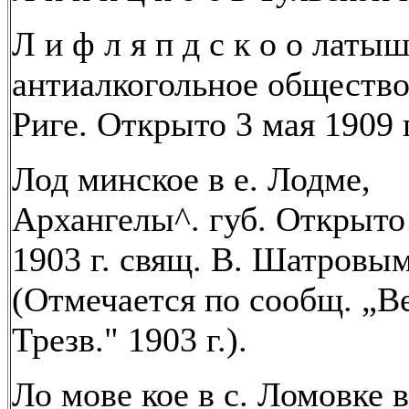
Л и ф л я п д с к о о латы
антиалкогольное общество 
Риге. Открыто 3 мая 1909 г
Лод минское в е. Лодме,
Архангелы^. губ. Открыто
1903 г. свящ. В. Шатровым
(Отмечается по сообщ. „В
Трезв." 1903 г.).
Ло мове кое в с. Ломовке в