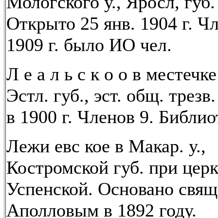
Мологского у., Яросл, губ.
Открыто 25 янв. 1904 г. Ч
1909 г. было ИО чел.
Л е а л ь с к о о в местечк
Эстл. губ., эст. общ. трезв
в 1900 г. Членов 9. Библио
Лежи евс кое в Макар. у.,
Костромской губ. при цер
Успенской. Основано свящ
Аполловым в 1892 году.