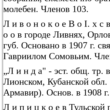
молебен. Членов 103.
Л и в о н о к о е В о I. х с в
о о в городе Ливнях, Орло
губ. Основано в 1907 г. св
Гавриилом Сомовьим. Чле
„Л и н д а" - эст. общ. тр. 
Лионском, Кубанской обл. 
Армавир). Основ. в 1908 г.
Л и п и ц к о е в Тульской 