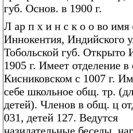
губ. Основ. в 1900 г.
Л ар п х и н с к о о во имя 
Иннокентия, Индийского у.
Тобольской губ. Открыто 
1905 г. Имеет отделение в 
Кисниковском с 1007 г. Им
себе школьное общ. тр. (д
детей). Членов в общ. ц о
031, детей 127. Ведутся
назидательные беседы, на