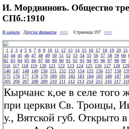
И. Мордвиновъ. Общество трез
СПб.:1910
В начало
Другие форматы
<<<
Страница 197
>>>
1
2
3
4
5
6
7
8
9
10
11
12
13
14
15
16
17
18
19
20
21
43
44
45
46
47
48
49
50
51
52
53
54
55
56
57
58
59
60
82
83
84
85
86
87
88
89
90
91
92
93
94
95
96
97
98
99
116
117
118
119
120
121
122
123
124
125
126
127
128
12
146
147
148
149
150
151
152
153
154
155
156
157
158
15
175
176
177
178
179
180
181
182
183
184
185
186
187
18
205
206
207
208
209
210
211
212
213
214
215
216
217
21
Кырчанс к,ое в селе того 
при церкви Св. Троицы, И
у., Вятской губ. Открыто в 