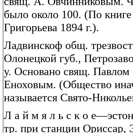
свящ. А. Овчинниковым. 
было около 100. (По книге
Григорьева 1894 г.).
Ладвинскоф общ. трезвост
Олонецкой губ., Петрозав
у. Основано свящ. Павлом
Еноховым. (Общество ина
называется Свято-Ннколье
Л а й м я л ь с к о е—эсто
тр. при станции Ориссар, 