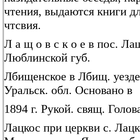
чтения, выдаются книги д
чтсвия.
Л а щ о в с к о е в пос. Ла
Люблинской губ.
Лбищенское в Лбищ. уезде
Уральск. обл. Основано в
1894 г. Рукой. свящ. Голов
Лацкос при церкви с. Лацк