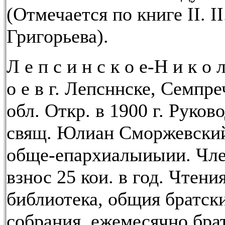
(Отмечается по книге II. II
Григорьева).
Л е п с и н с к о е-Н и к о л
о е в г. Лепсннске, Семпр
обл. Откр. в 1900 г. Руков
свящ. Юлиан Сморжевский
обще-епархиалыиыии. Чл
взнос 25 кои. в год. Чтения
библиотека, общия братск
собрания, ежемесячно бра