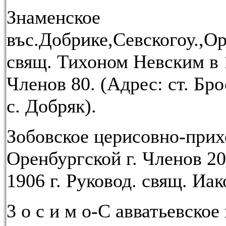
Знаменское
въс.Добрике,Севскогоу.,Ор
свящ. Тихоном Невским в 1
Членов 80. (Адрес: ст. Бро
с. Добряк).
Зобовское церисовно-прихо
Оренбургской г. Членов 20
1906 г. Руковод. свящ. Иа
3 о с и м о-С авватьевское 