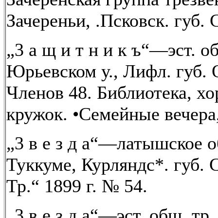
Зачереньи, .Псковск. губ. 
„3 а щ и т н и к ъ“—эст. об
Юрьевском у., Лифл. губ. О
Членов 48. Библиотека, хо
кружок. •Семейные вечера
„3 в е з д а“—латышское о
Туккуме, Курляндс*. губ. 
Тр.“ 1899 г. № 54.
„3 в е з д а“—эст. общ. тр.