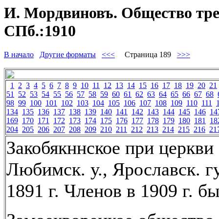
И. Мордвиновъ. Общество трез
СПб.:1910
В начало
Другие форматы
<<<
Страница 189
>>>
1
2
3
4
5
6
7
8
9
10
11
12
13
14
15
16
17
18
19
20
21
51
52
53
54
55
56
57
58
59
60
61
62
63
64
65
66
67
68
98
99
100
101
102
103
104
105
106
107
108
109
110
111
134
135
136
137
138
139
140
141
142
143
144
145
146
14
169
170
171
172
173
174
175
176
177
178
179
180
181
18
204
205
206
207
208
209
210
211
212
213
214
215
216
21
Закобякннское при церкви 
Любимск. у., Ярославск. г
1891 г. Членов в 1909 г. бы