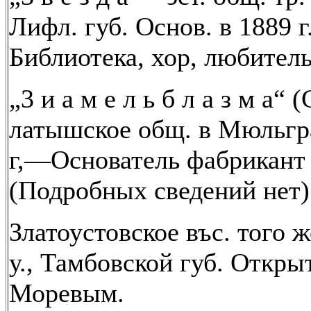
Лифл. губ. Основ. в 1889 г
Библиотека, хор, любител
„3 и а м е л ь б л а з м а
латышское общ. в Мюльгр
г,—Основатель фабрикант
(Подробных сведений нет)
Златоустовское въс. того 
у., Тамбовской губ. Открыто
Моревым.