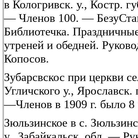
в Кологривск. у., Костр. г
— Членов 100. — БезуСт
Библиотечка. Праздничны
утреней и обедней. Руково
Копосов.
Зубарсвскос при церкви се
Угличского у., Ярославск. 
—Членов в 1909 г. было 8 
Зюльзинское в с. Зюльзин
у., Забайкальск. обл. — Ру