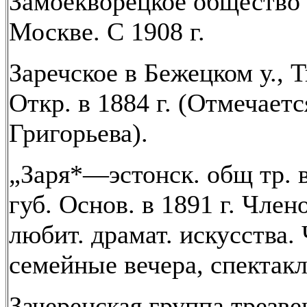
Замоекворецкое общество 
Москве. С 1908 г.
Заречское в Бежецком у., 
Откр. в 1884 г. (Отмечаетс
Григорьева).
„Заря*—эстонск. общ тр. в
губ. Основ. в 1891 г. Член
любит. драмат. искусства.
семейные вечера, спектакл
Зачеренская группа трезве