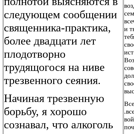
полнотой выясняются в
воз
следующем сообщении
сем
все
священника-практика,
и т
теб
более двадцати лет
сво
плодотворно
ист
Воз
трудящогося на ниве
сов
дол
трезвенного сеяния.
сво
выс
Начиная трезвенную
Все
борьбу, я хорошо
.вс
вой
сознавал, что алкоголь
поч