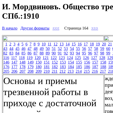
И. Мордвиновъ. Общество трез
СПб.:1910
В начало
Другие форматы
<<<
Страница 164
>>>
1
2
3
4
5
6
7
8
9
10
11
12
13
14
15
16
17
18
19
20
21
43
44
45
46
47
48
49
50
51
52
53
54
55
56
57
58
59
60
82
83
84
85
86
87
88
89
90
91
92
93
94
95
96
97
98
99
116
117
118
119
120
121
122
123
124
125
126
127
128
12
146
147
148
149
150
151
152
153
154
155
156
157
158
15
176
177
178
179
180
181
182
183
184
185
186
187
188
18
205
206
207
208
209
210
211
212
213
214
215
216
217
21
жде
Основы и приемы
при
трезвенной работы в
дея
воз
приходе с достаточной
мал
гов