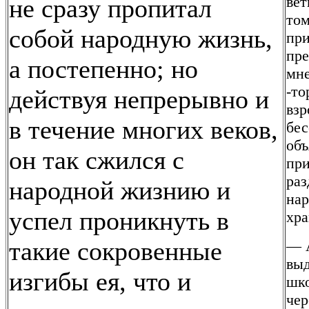
вет
не сразу пропитал
том
собой народную жизнь,
при
пр
а постепенно; но
мне
-то
действуя непрерывно и
взр
в течение многих веков,
бес
объ
он так сжился с
при
раз
народной жизнию и
нар
успел проникнуть в
хра
такие сокровенные
— А
выд
изгибы ея, что и
шко
чер