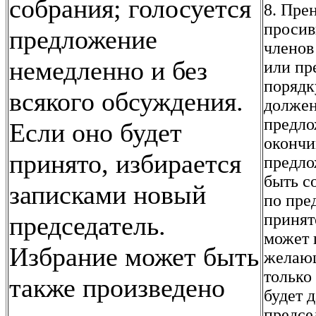
собрания; голосуется
8. Пре
просив
предложение
членов
немедленно и без
или пр
порядк
всякого обсуждения.
должен
предло
Если оно будет
окончи
принято, избирается
предло
быть с
записками новый
по пре
принят
председатель.
может 
Избрание может быть
желающ
только
также произведено
будет 
предсе