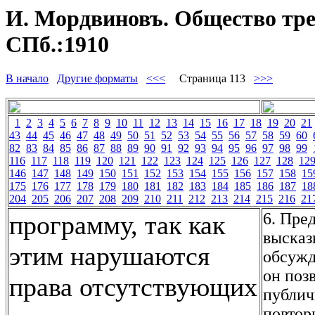
И. Мордвиновъ. Общество трез
СПб.:1910
В начало
Другие форматы
<<<
Страница 113
>>>
1
2
3
4
5
6
7
8
9
10
11
12
13
14
15
16
17
18
19
20
21
43
44
45
46
47
48
49
50
51
52
53
54
55
56
57
58
59
60
82
83
84
85
86
87
88
89
90
91
92
93
94
95
96
97
98
99
116
117
118
119
120
121
122
123
124
125
126
127
128
12
146
147
148
149
150
151
152
153
154
155
156
157
158
15
175
176
177
178
179
180
181
182
183
184
185
186
187
18
204
205
206
207
208
209
210
211
212
213
214
215
216
21
6. Пре
программу, так как
высказ
этим нарушаются
обсужд
он поз
права отсутствующих
публич
повтор