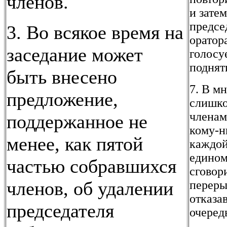
членов.
и зате
предсе
3. Во всякое время на
оратор
заседание может
голосу
поднят
быть внесено
7. В м
предложение,
слишко
членам
поддержанное не
кому-н
менее, как пятой
каждой
едином
частью собравшихся
сговор
членов, об удалении
переры
отказа
председателя
очеред