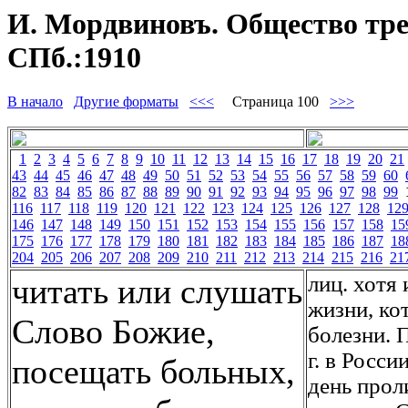
И. Мордвиновъ. Общество трез
СПб.:1910
В начало
Другие форматы
<<<
Страница 100
>>>
1
2
3
4
5
6
7
8
9
10
11
12
13
14
15
16
17
18
19
20
21
43
44
45
46
47
48
49
50
51
52
53
54
55
56
57
58
59
60
82
83
84
85
86
87
88
89
90
91
92
93
94
95
96
97
98
99
116
117
118
119
120
121
122
123
124
125
126
127
128
12
146
147
148
149
150
151
152
153
154
155
156
157
158
15
175
176
177
178
179
180
181
182
183
184
185
186
187
18
204
205
206
207
208
209
210
211
212
213
214
215
216
21
лиц. хотя
читать или слушать
жизни, ко
Слово Божие,
болезни. 
г. в Росси
посещать больных,
день прол