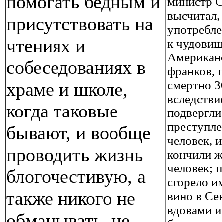
помогать бедным и
министр 
высчитал,
присутствовать на
употребле
чтениях и
к чудовищ
Американс
собеседованиях в
франков, 
смертно 3
храме и школе,
вследстви
когда таковые
подвергли
преступле
бывают, и вообще
человек, 
проводить жизнь
кончили ж
человек; 
блогочестивую, а
сгорело и
также никого не
вино в Се
вдовами и
обманывать, не