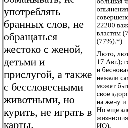
большая ч
опьянения
употреблять
совершено
бранных слов, не
22200 важ
властям (
обращаться
(77%).*)
жестоко с женой,
Люто, люто
детьми и
17 Авг.); 
и беснова
прислугой, а также
нежели са
с бессловесными
может быт
свое здор
животными, но
на жену и
Но еще зл
курить, не играть в
жизни:пия
карты.
ИО).