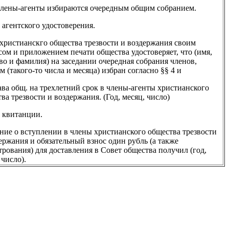
 Члены-агенты избираются очередным общим собранием.
агентского удостоверения.
христианскго общества трезвости и воздержания своим
ом и приложением печати общества удостоверяет, что (имя,
во и фамилия) на заседании очередная собрания членов,
 (такого-то числа и месяца) избран согласно §§ 4 и
ава общ. на трехлетний срок в члены-агенты христианского
ва трезвости и воздержания. (Год, месяц, число)
 квитанции.
ние о вступлении в члены христианского общества трезвости
ержания и обязательный взнос один рубль (а также
рования) для доставления в Совет общества получил (год,
 число).