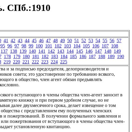
. СПб.:1910
0
41
42
43
44
45
46
47
48
49
50
51
52
53
54
55
56
57
95
96
97
98
99
100
101
102
103
104
105
106
107
108
137
138
139
140
141
142
143
144
145
146
147
148
149
7
178
179
180
181
182
183
184
185
186
187
188
189
190
8
219
220
221
222
223
224
225
ва и за подписью председателя, делопроизводителя и
ников совета; это удостоверение по требованию всякого,
ющого в общество, член агент обязан предъявлять
кословно.
Всякого вступающого в члены общества член-агент заносит в
амятную книжку и при первом удобном случае, но не
ывая далее двухмесячного срока, делает извещение о том
 общества с представлением ему полученных членских
в и пожертвований. В получении формального заявления и
 или пожертвования от вступающого в члены общества член-
 выдает установленную квитанцию.