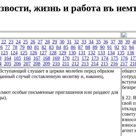
вости, жизнь и работа въ немъ
22
23
24
25
26
27
28
29
30
31
32
33
34
35
36
37
38
39
4
76
77
78
79
80
81
82
83
84
85
86
87
88
89
90
91
92
93
94
123
124
125
126
127
128
129
130
131
132
133
134
135
136
3
164
165
166
167
168
169
170
171
172
173
174
175
176
17
4
205
206
207
208
209
210
211
212
213
214
215
216
217
21
 Вступающий слушает в церкви молебен перед образом
общест
данный случай составленную молитву и, наконец,
сотруд
вступа
безпре
ылают особые письменные приглашения или раздают для
цы).
§ 22. 
свой п
отклад
совету
взносо
взноса
агент