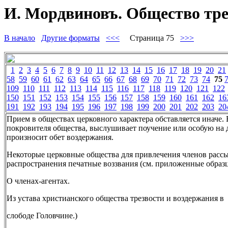
И. Мордвиновъ. Общество трез
В начало
Другие форматы
<<<
Страница 75
>>>
1
2
3
4
5
6
7
8
9
10
11
12
13
14
15
16
17
18
19
20
21
58
59
60
61
62
63
64
65
66
67
68
69
70
71
72
73
74
75
109
110
111
112
113
114
115
116
117
118
119
120
121
122
150
151
152
153
154
155
156
157
158
159
160
161
162
16
191
192
193
194
195
196
197
198
199
200
201
202
203
20
Прием в обществах церковного характера обставляется иначе.
покровителя общества, выслушивает поучение или особую на 
произносит обет воздержания.
Некоторые церковные общества для привлечения членов расс
распространения печатные воззвания (см. приложенные образ
О членах-агентах.
Из устава христианского общества трезвости и воздержания в
слободе Головчине.)