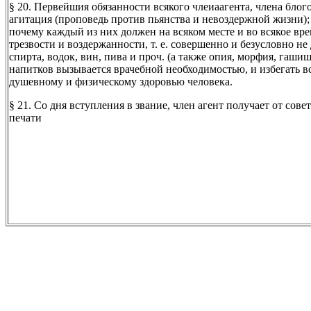
§ 20. Первейшия обязанности всякого члеиаагента, члена блого
агитация (проповедь против пьянства и невоздержной жизни);
почему каждый из них должен на всяком месте и во всякое в
трезвости и воздержанности, т. е. совершенно и безусловно н
спирта, водок, вин, пива и проч. (а также опия, морфия, гашиш
напитков вызывается врачебной необходимостью, и избегать 
душевному и физическому здоровью человека.
§ 21. Со дня вступления в звание, член агент получает от со
печати