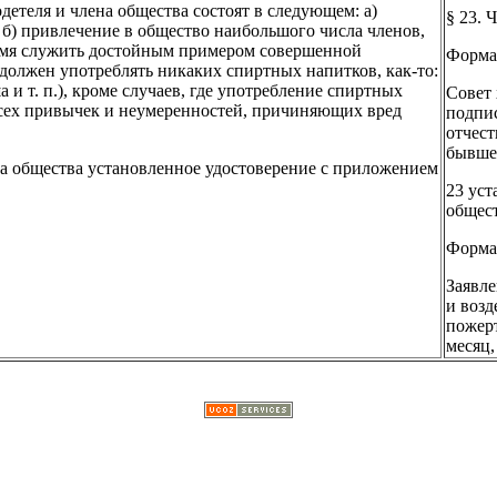
детеля и члена общества состоят в следующем: а)
§ 23.
 б) привлечение в общество наибольшого числа членов,
ремя служить достойным примером совершенной
Форма 
е должен употреблять никаких спиртных напитков, как-то:
а и т. п.), кроме случаев, где употребление спиртных
Совет 
всех привычек и неумеренностей, причиняющих вред
подпис
отчест
бывшем
вета общества установленное удостоверение с приложением
23 уст
общест
Форма
Заявле
и возд
пожерт
месяц,