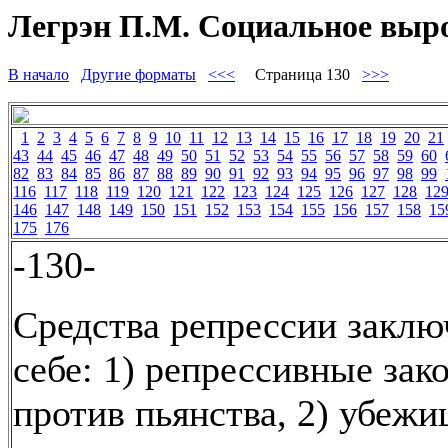
Легрэн П.М. Социальное вырож
В начало
Другие форматы
<<<
Страница 130
>>>
1
2
3
4
5
6
7
8
9
10
11
12
13
14
15
16
17
18
19
20
21
43
44
45
46
47
48
49
50
51
52
53
54
55
56
57
58
59
60
82
83
84
85
86
87
88
89
90
91
92
93
94
95
96
97
98
99
116
117
118
119
120
121
122
123
124
125
126
127
128
12
146
147
148
149
150
151
152
153
154
155
156
157
158
15
175
176
-130-
Средства репрессии заклю
себе: 1) репрессивные зак
против пьянства, 2) убежи