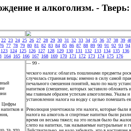
дение и алкоголизм. - Тверь:
22
23
24
25
26
27
28
29
30
31
32
33
34
35
36
37
38
39
4
76
77
78
79
80
81
82
83
84
85
86
87
88
89
90
91
92
93
94
123
124
125
126
127
128
129
130
131
132
133
134
135
136
3
164
165
166
167
168
169
170
171
172
173
174
175
176
— 99 -
ческого налога: облагать пошлинами предметы рос
случилась странная вещь: именно в силу самой пра
ичный
печального смешения понятий, мало по малу устан
тие
напитков (смешение, которых заставило обложить и
зни
мы главным образом успехам алкоголизма. Указы и 
установлении налога на водку с целью помешать е
ь. Цифры
 напитков и
Революция уничтожила эти налоги, которые были в
ния,
налога на алкоголь и спиртные напитки были разли
время он весьма тяжел; на это нельзя было бы жало
слепо на напитки, так называемые натуральные и г
о, та, что
Действительно, не надо забывать, что в настоящее