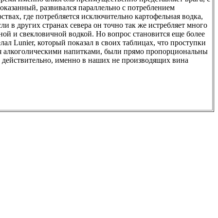
доказанный, развивался параллельно с потреблением
твах, где потребляется исключительно картофельная водка,
ли в других странах севера он точно так же истребляет много
ебной и свекловичной водкой. Но вопрос становится еще более
ал Lunier, который показал в своих таблицах, что проступки
ия алкоголическими напитками, были прямо пропорциональны
И действительно, именно в наших не производящих вина