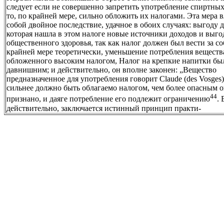
следует если не совершенно запретить употребление спиртных
то, по крайней мере, сильно обложить их налогами. Эта мера в
собой двойное последствие, удачное в обоих случаях: выгоду д
которая нашла в этом налоге новые источники доходов и выго
общественного здоровья, так как налог должен был вести за со
крайней мере теоретически, уменьшение потребления веществ
обложенного высоким налогом, Налог на крепкие напитки бы
давнишним; и действительно, он вполне законен: „Вещество
предназначенное для употребления говорит Claude (des Vosges)
сильнее должно быть облагаемо налогом, чем более опасным 
44
признано, и даяге потребление его подлежит ограничению
. 
действительно, заключается истинный принцип практи-