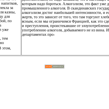
 напитков,
которым надо бороться. Алкоголизм, это факт уже 
лекла за
промышленного алкоголя. В скандинавских государс
ля казны,
алкоголизм достиг наибольшей интенсивности, и ес
ду для
жертв, то это зависит от того, что там торгуют хл
бой, по
ясным, если мы ограничимся Францией, как это сдел
а
и преступления, проистекавшие от злоупотреблен
л уже
употреблению алкоголя, добываемого не из вина. 
департаментах про-
, тем
оно
В этом,