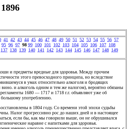
 1896
0
41
42
43
44
45
46
47
48
49
50
51
52
53
54
55
56
57
95
96
97
98
99
100
101
102
103
104
105
106
107
108
137
138
139
140
141
142
143
144
145
146
147
148
149
коши и предметы вредные для здоровья. Между прочим
ктичности этого превосходного принципа, но вследствие
овившемуся в умах относительно алкоголя и бродящих
 вино. и алкоголь одним и тем же налогом), вероятно обязаны
регламенты 1680 — 1717 и 1718 г.г. объявляют уже об
я большому употреблению.
осстановлены в 1804 году. Со времени этой эпохи судьбы
чны. Налог прогрессивно рос до наших дней и в настоящее
ваться, если бы, как мы говорили выше, он не обрушивался
игиенические наравне с напитками для здоровья.
 время именно алкоголь преимущественно представляет врага, с