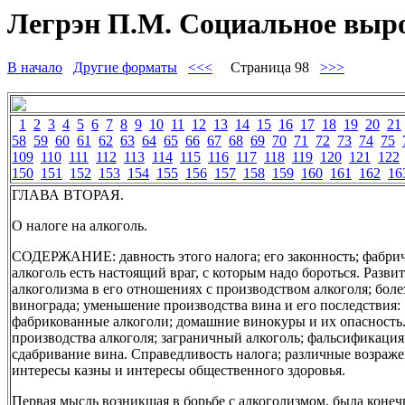
Легрэн П.М. Социальное вырож
В начало
Другие форматы
<<<
Страница 98
>>>
1
2
3
4
5
6
7
8
9
10
11
12
13
14
15
16
17
18
19
20
21
58
59
60
61
62
63
64
65
66
67
68
69
70
71
72
73
74
75
109
110
111
112
113
114
115
116
117
118
119
120
121
122
150
151
152
153
154
155
156
157
158
159
160
161
162
16
ГЛАВА ВТОРАЯ.
О налоге на алкоголь.
СОДЕРЖАНИЕ: давность этого налога; его законность; фабр
алкоголь есть настоящий враг, с которым надо бороться. Разви
алкоголизма в его отношениях с производством алкоголя; боле
винограда; уменьшение производства вина и его последствия:
фабрикованные алкоголи; домашние винокуры и их опасност
производства алкоголя; заграничный алкоголь; фальсификация
сдабривание вина. Справедливость налога; различные возраже
интересы казны и интересы общественного здоровья.
Первая мысль возникшая в борьбе с алкоголизмом, была конечн