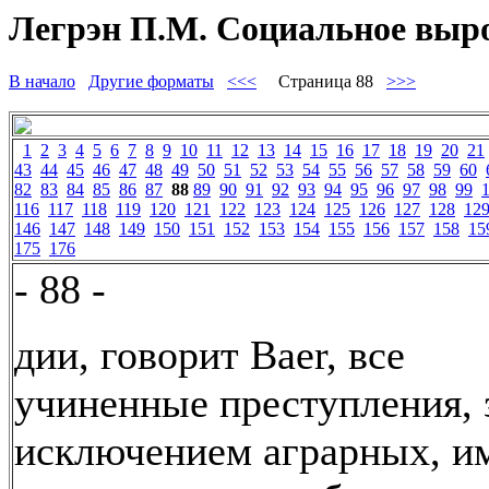
Легрэн П.М. Социальное вырож
В начало
Другие форматы
<<<
Страница 88
>>>
1
2
3
4
5
6
7
8
9
10
11
12
13
14
15
16
17
18
19
20
21
43
44
45
46
47
48
49
50
51
52
53
54
55
56
57
58
59
60
82
83
84
85
86
87
88
89
90
91
92
93
94
95
96
97
98
99
116
117
118
119
120
121
122
123
124
125
126
127
128
12
146
147
148
149
150
151
152
153
154
155
156
157
158
15
175
176
- 88 -
дии, говорит Baer, все
учиненные преступления, 
исключением аграрных, и