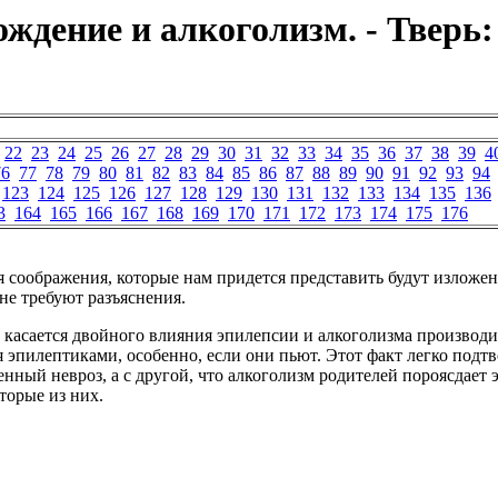
дение и алкоголизм. - Тверь:
22
23
24
25
26
27
28
29
30
31
32
33
34
35
36
37
38
39
4
76
77
78
79
80
81
82
83
84
85
86
87
88
89
90
91
92
93
94
123
124
125
126
127
128
129
130
131
132
133
134
135
136
3
164
165
166
167
168
169
170
171
172
173
174
175
176
 соображения, которые нам придется представить будут изложе
 не требуют разъяснения.
о касается двойного влияния эпилепсии и алкоголизма производи
я эпилептиками, особенно, если они пьют. Этот факт легко подтв
енный невроз, а с другой, что алкоголизм родителей пороясдает
оторые из них.