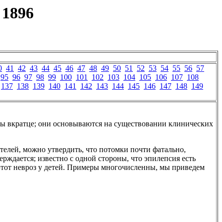
 1896
0
41
42
43
44
45
46
47
48
49
50
51
52
53
54
55
56
57
95
96
97
98
99
100
101
102
103
104
105
106
107
108
137
138
139
140
141
142
143
144
145
146
147
148
149
ны вкратце; они основываются на существовании клинических
телей, можно утвердить, что потомки почти фатально,
ерждается; известно с одной стороны, что эпилепсия есть
 этот невроз у детей. Примеры многочисленны, мы приведем