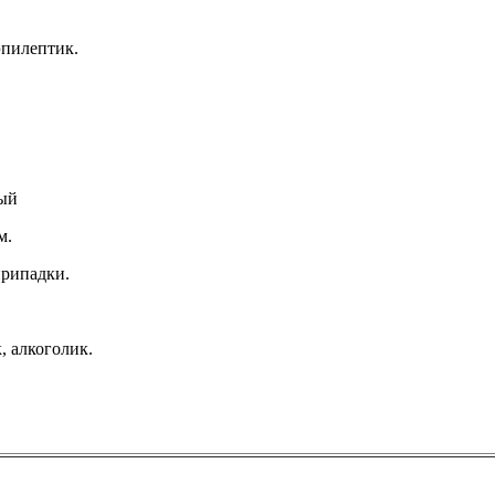
эпилептик.
лый
м.
рипадки.
, алкоголик.