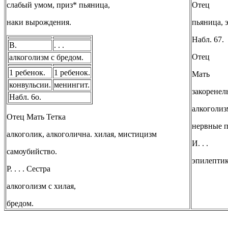
слабый умом, приз* пьяница,
Отец
наки вырождения.
пьяница, 
Набл. 67.
В.
. . .
Отец
алкоголизм с бредом.
1 ребенок.
1 ребенок.
Мать
конвульсии.
менингит.
закорене
Набл. 6о.
алкоголиз
Отец Мать Тетка
нервные п
алкоголик, алкоголична. хилая, мистицизм
И. . .
самоубийство.
эпилептик
Р. . . . Сестра
алкоголизм с хилая,
бредом.