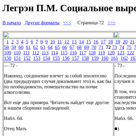
Легрэн П.М. Социальное вырож
В начало
Другие форматы
<<<
Страница 72
>>>
1
2
3
4
5
6
7
8
9
10
11
12
13
14
15
16
17
18
19
20
21
58
59
60
61
62
63
64
65
66
67
68
69
70
71
72
73
74
75
109
110
111
112
113
114
115
116
117
118
119
120
121
122
150
151
152
153
154
155
156
157
158
159
160
161
162
16
— 72 -
- 73 -
Наконец, соединение влечет за собой эпилепсию
Последния
(два предыдущих случая доказывают это) и, как бы
случаев и
по необходимости, помешательство на почве
В том, чт
алкоголизма.
становятс
Вот еще два примера. Читатель найдет еще другие
наследств
в нашем сборнике наблюдений.
здесь нек
Набл. 64.
Набл. 66.
Отец Мать
■)