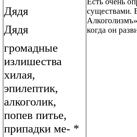
Есть очень о
Дядя
существами. Е
Алкоголизмъ»
Дядя
когда он разв
громадные
излишества
хилая,
эпилептик,
алкоголик,
попев питье,
припадки ме- *