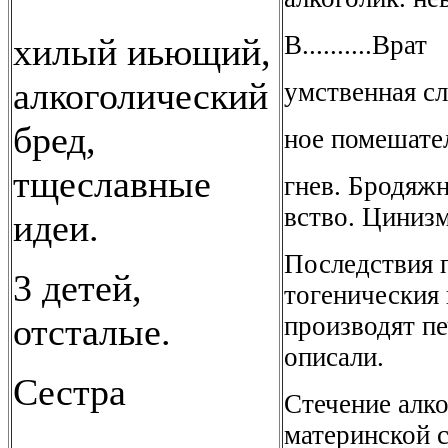
В..........Врат
хилый иьющий,
алкоголический
умственная сл
бред,
ное помешател
тщеславные
гнев. Бродяжн
вство. Цинизм
идеи.
Последствия 
3 детей,
тогеническия 
отсталые.
производят пе
описали.
Сестра
Стечение алко
материнской с