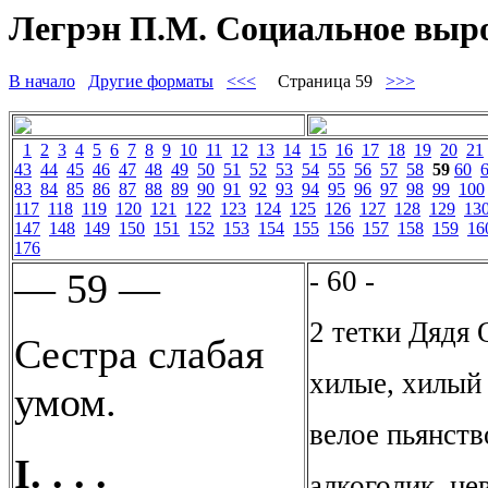
Легрэн П.М. Социальное вырож
В начало
Другие форматы
<<<
Страница 59
>>>
1
2
3
4
5
6
7
8
9
10
11
12
13
14
15
16
17
18
19
20
21
43
44
45
46
47
48
49
50
51
52
53
54
55
56
57
58
59
60
83
84
85
86
87
88
89
90
91
92
93
94
95
96
97
98
99
100
117
118
119
120
121
122
123
124
125
126
127
128
129
13
147
148
149
150
151
152
153
154
155
156
157
158
159
16
176
- 60 -
— 59 —
2 тетки Дядя 
Сестра слабая
хилые, хилый
умом.
велое пьянств
I. . . .
алкоголик. не