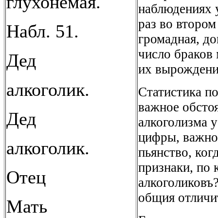
глухонемая.
наблюдениях у
раз во втором
Набл. 51.
громадная, д
число браков
Дед
их вырождени
алкоголик.
Статистика п
важное обстоя
Дед
алкоголизма 
цифры, важно 
алкоголик.
пьянство, ког
признаки, по
Отец
алкоголиковъ
общия отличи
Мать