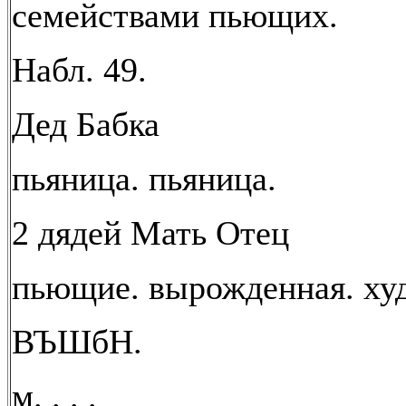
семействами пьющих.
Набл. 49.
Дед Бабка
пьяница. пьяница.
2 дядей Мать Отец
пьющие. вырожденная. ху
ВЪШбН.
м. . . .