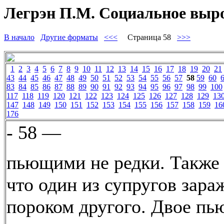
Легрэн П.М. Социальное вырож
В начало
Другие форматы
<<<
Страница 58
>>>
1
2
3
4
5
6
7
8
9
10
11
12
13
14
15
16
17
18
19
20
21
43
44
45
46
47
48
49
50
51
52
53
54
55
56
57
58
59
60
83
84
85
86
87
88
89
90
91
92
93
94
95
96
97
98
99
100
117
118
119
120
121
122
123
124
125
126
127
128
129
13
147
148
149
150
151
152
153
154
155
156
157
158
159
16
176
- 58 —
пьющими не редки. Также 
что один из супругов зара
пороком другого. Двое п