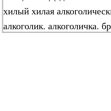
хилый хилая алкоголическ
алкоголик. алкоголичка. бр