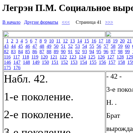
Легрэн П.М. Социальное вырож
В начало
Другие форматы
<<<
Страница 41
>>>
1
2
3
4
5
6
7
8
9
10
11
12
13
14
15
16
17
18
19
20
21
43
44
45
46
47
48
49
50
51
52
53
54
55
56
57
58
59
60
82
83
84
85
86
87
88
89
90
91
92
93
94
95
96
97
98
99
116
117
118
119
120
121
122
123
124
125
126
127
128
12
146
147
148
149
150
151
152
153
154
155
156
157
158
15
175
176
- 42 -
Набл. 42.
3-е поко
1-е поколение.
Н. .
2-е поколение.
Брат
вырожда
3-е поколение.