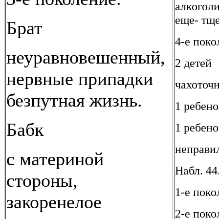
алкоголи
еще- тщ
Брат
4-е поко
неуравновешенный,
2 детей
нервные припадки
чахоточ
безпутная жизнь.
1 ребено
Бабк
1 ребено
неправи
с материной
Набл. 44
стороны,
1-е поко
закоренелое
2-е поко