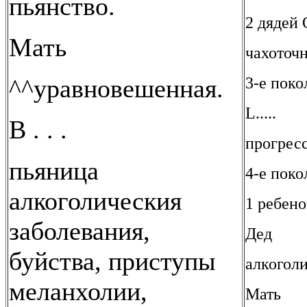
пьянство.
2 дядей 
Мать
чахоточн
3-е поко
^^уравновешенная.
L.....
В . . .
прогрес
пьяница
4-е поко
алкоголическия
1 ребено
заболевания,
Дед
буйства, приступы
алкоголи
меланхолии,
Мать