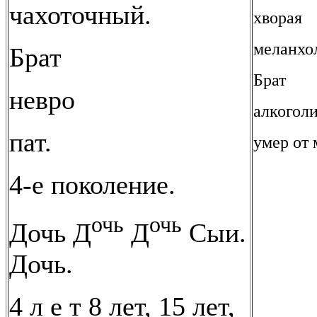
чахоточный.
хворая
меланхо
Брат
Брат
невро
алкоголи
пат.
умер от 
4-е поколение.
очь
очь
Дочь Д
Д
Сыи.
Дочь.
4 л е т 8 лет, 15 лет,