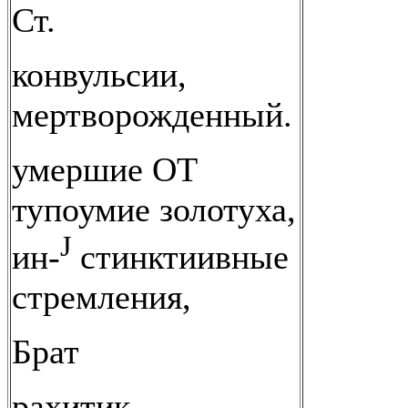
Ст.
конвульсии,
мертворожденный.
умершие ОТ
тупоумие золотуха,
J
ин-
стинктиивные
стремления,
Брат
рахитик