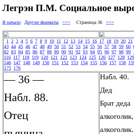
Легрэн П.М. Социальное вырож
В начало
Другие форматы
<<<
Страница 36
>>>
1
2
3
4
5
6
7
8
9
10
11
12
13
14
15
16
17
18
19
20
21
43
44
45
46
47
48
49
50
51
52
53
54
55
56
57
58
59
60
82
83
84
85
86
87
88
89
90
91
92
93
94
95
96
97
98
99
116
117
118
119
120
121
122
123
124
125
126
127
128
12
146
147
148
149
150
151
152
153
154
155
156
157
158
15
175
176
Набл. 40.
— 36 —
Дед
Набл. 88.
Брат деда
Отец
алкоголик,
алкоголик.
пьяница.