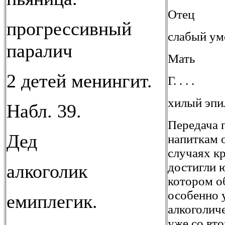
Отец
прогрессивный
слабый ум
паралич
Мать
2 детей менингит.
Г. . . .
хилый эпи
Набл. 39.
Передача 
Дед
напиткам 
случаях к
достигли ю
алкоголик
котором о
особенно 
емиплегик.
алкоголич
уже со вто