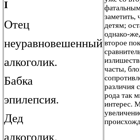
I
фатальным 
заметить, 
Отец
детям; ос
однако-же,
неуравновешенный
второе по
сравнитель
алкоголик.
излишеств
часты, бл
сопротивл
Бабка
различия с
рода так м
эпилепсия.
интерес. 
увеличени
Дед
происхожд
алкоголик.