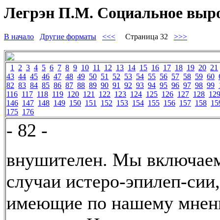
Легрэн П.М. Социальное вырож
В начало
Другие форматы
<<<
Страница 32
>>>
1
2
3
4
5
6
7
8
9
10
11
12
13
14
15
16
17
18
19
20
21
43
44
45
46
47
48
49
50
51
52
53
54
55
56
57
58
59
60
82
83
84
85
86
87
88
89
90
91
92
93
94
95
96
97
98
99
116
117
118
119
120
121
122
123
124
125
126
127
128
12
146
147
148
149
150
151
152
153
154
155
156
157
158
15
175
176
- 82 -
внушителен. Мы включае
случаи истеро-эпилеп-сии,
имеющие по нашему мнен