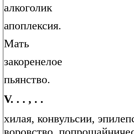
алкоголик
апоплексия.
Мать
закоренелое
пьянство.
V. . . , . .
хилая, конвульсии, эпилеп
воровство, попрошайничес