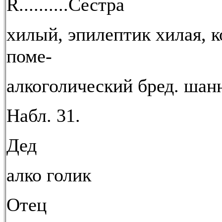
R..........Сестра
хилый, эпилептик хилая, к
поме-
алкоголический бред. шан
Набл. 31.
Дед
алко голик
Отец