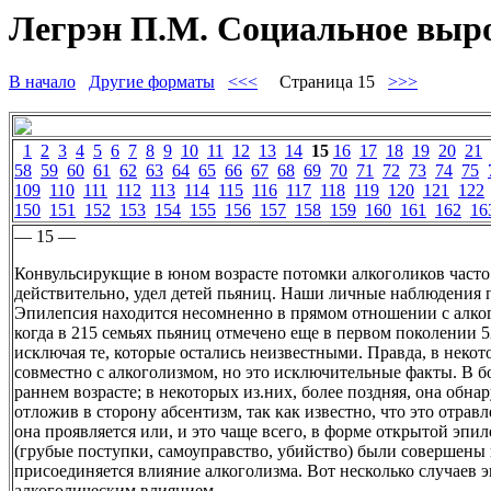
Легрэн П.М. Социальное вырож
В начало
Другие форматы
<<<
Страница 15
>>>
1
2
3
4
5
6
7
8
9
10
11
12
13
14
15
16
17
18
19
20
21
58
59
60
61
62
63
64
65
66
67
68
69
70
71
72
73
74
75
109
110
111
112
113
114
115
116
117
118
119
120
121
122
150
151
152
153
154
155
156
157
158
159
160
161
162
16
— 15 —
Конвульсирукщие в юном возрасте потомки алкоголиков часто 
действительно, удел детей пьяниц. Наши личные наблюдения
Эпилепсия находится несомненно в прямом отношении с алког
когда в 215 семьях пьяниц отмечено еще в первом поколении 52 
исключая те, которые остались неизвестными. Правда, в некот
совместно с алкоголизмом, но это исключительные факты. В б
раннем возрасте; в некоторых из.них, более поздняя, она об
отложив в сторону абсентизм, так как известно, что это отра
она проявляется или, и это чаще всего, в форме открытой эпи
(грубые поступки, самоуправство, убийство) были совершены 
присоединяется влияние алкоголизма. Вот несколько случаев э
алкоголическим влиянием.