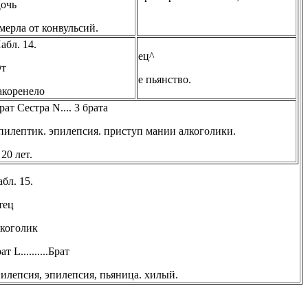
очь
мерла от конвульсий.
абл. 14.
ец^
т
е пьянство.
акоренело
рат Сестра N.... 3 брата
пилептик. эпилепсия. приступ мании алкоголики.
 20 лет.
бл. 15.
тец
лкоголик
ат L..........Брат
илепсия, эпилепсия, пьяница. хилый.