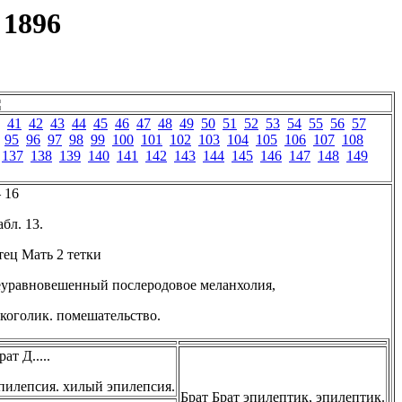
 1896
41
42
43
44
45
46
47
48
49
50
51
52
53
54
55
56
57
95
96
97
98
99
100
101
102
103
104
105
106
107
108
137
138
139
140
141
142
143
144
145
146
147
148
149
 16
бл. 13.
тец Мать 2 тетки
еуравновешенный послеродовое меланхолия,
коголик. помешательство.
рат Д.....
пилепсия. хилый эпилепсия.
Брат Брат эпилептик, эпилептик.