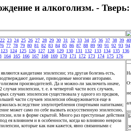
дение и алкоголизм. - Тверь:
22
23
24
25
26
27
28
29
30
31
32
33
34
35
36
37
38
39
40
76
77
78
79
80
81
82
83
84
85
86
87
88
89
90
91
92
93
94
123
124
125
126
127
128
129
130
131
132
133
134
135
136
3
164
165
166
167
168
169
170
171
172
173
174
175
176
—
являются кандитами эпилепсии; эта другая болезнь есть,
На
 подтверждают данные, приводимые многими авторами.
О
олизмом производителей. Да и можно-ли заключить иначе,
случая эпилепсии, т. е. в четвертой части всех случаев,
н
орых случаях эпилепсия существовала у одного из предков,
ольшей части случаев эпилепсия обнаруживается еще в
ал
наружилась вследствие злоупотребления спиртными напитками;
вление может само по себе вызвать искусственную эпилепсию,
лепсии, или в форме скрытой. Много раз преступные действия
Б
под ея влиянием и в особенности, когда ко влиянию невроза
пилепсии, которые как нам кажется, явно связанными с
э