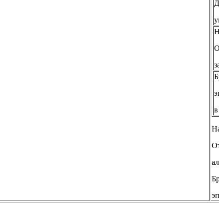
Д
у
Н
О
з
Б
э
в
На
О
а
Бр
эп