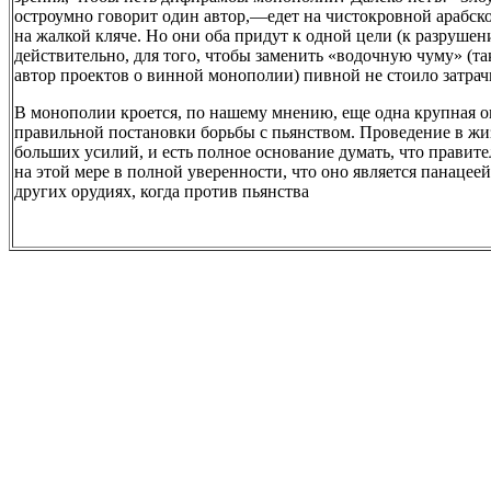
остроумно говорит один автор,—едет на чистокровной арабск
на жалкой кляче. Но они оба придут к одной цели (к разрушен
действительно, для того, чтобы заменить «водочную чуму» (т
автор проектов о винной монополии) пивной не стоило затрачи
В монополии кроется, по нашему мнению, еще одна крупная 
правильной постановки борьбы с пьянством. Проведение в жи
больших усилий, и есть полное основание думать, что правит
на этой мере в полной уверенности, что оно является панацеей
других орудиях, когда против пьянства