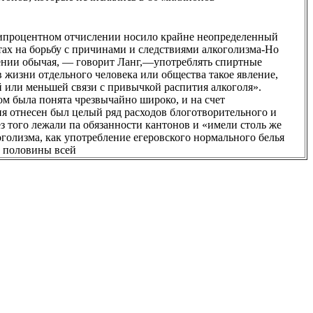
типроцентном отчислении носило крайне неопределенный
тах на борьбу с причинами и следствиями алкоголизма-Но
нии обычая, — говорит Ланг,—употреблять спиртные
в жизни отдельного человека или общества такое явление,
й или меньшей связи с привычкой распития алкоголя».
ом была понята чрезвычайно широко, и на счет
я отнесен был целый ряд расходов блоготворительного и
ез того лежали па обязанности кантонов и «имели столь же
оголизма, как употребление егеровского нормального белья
о половины всей