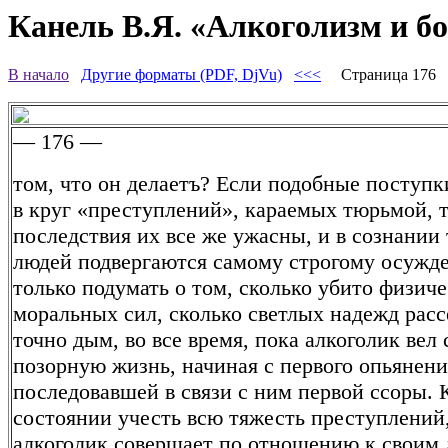
Канель В.Я. «Алкоголизм и бо
В начало
Другие форматы (PDF, DjVu)
<<<
Страница 176
— 176 —
том, что он делаетъ? Если подобные поступк
в круг «преступлений», караемых тюрьмой, 
последствия их все же ужасны, и в сознании
людей подвергаются самому строгому осужд
только подумать о том, сколько убито физич
моральных сил, сколько светлых надежд расс
точно дым, во все время, пока алкоголик вел 
позорную жизнь, начиная с первого опьянени
последовавшей в связи с ним первой ссоры. 
состоянии учесть всю тяжесть преступлений
алкоголик совершает по отношению к своим 