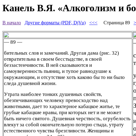
Канель В.Я. «Алкоголизм и бо
В начало
Другие форматы (PDF, DjVu)
<<<
Страница 89
— 89 —
бительных слов и замечаний. Другая дама (рис. 32)
отвратительна в своем бесстыдстве, в своей
беззастенчивости. В ней сказываются и
самоуверенность пьяниц, и тупое равнодушие к
окружающим, и отсутствие хоть каково бы то ни было
следа душевной жизни.
Утрата наиболее тонких душевных свойств,
обезпечивающих человеку превосходство над
животными, дает то характерное кабацкое житье, те
грубые кабацкие нравы, при которых нет и не может
быть ничего святого. Душевная черствость, огрубелость
влекут за собой окончательную потерю стыда, утрату
естественного чувства брезгливости. Женщины и