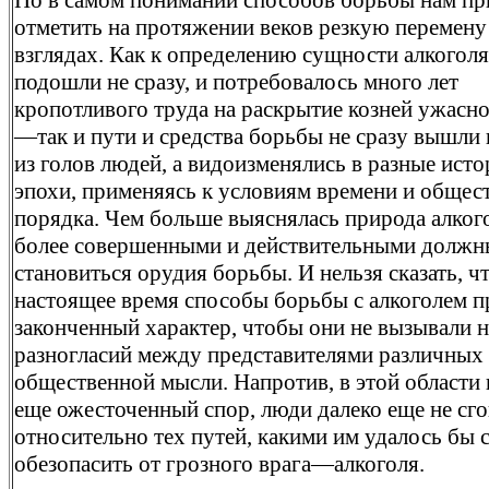
Но в самом понимании способов борьбы нам пр
отметить на протяжении веков резкую перемену
взглядах. Как к определению сущности алкогол
подошли не сразу, и потребовалось много лет
кропотливого труда на раскрытие козней ужасно
—так и пути и средства борьбы не сразу вышли
из голов людей, а видоизменялись в разные ист
эпохи, применяясь к условиям времени и общес
порядка. Чем больше выяснялась природа алкого
более совершенными и действительными должн
становиться орудия борьбы. И нельзя сказать, ч
настоящее время способы борьбы с алкоголем 
законченный характер, чтобы они не вызывали 
разногласий между представителями различных
общественной мысли. Напротив, в этой области
еще ожесточенный спор, люди далеко еще не сг
относительно тех путей, какими им удалось бы 
обезопасить от грозного врага—алкоголя.