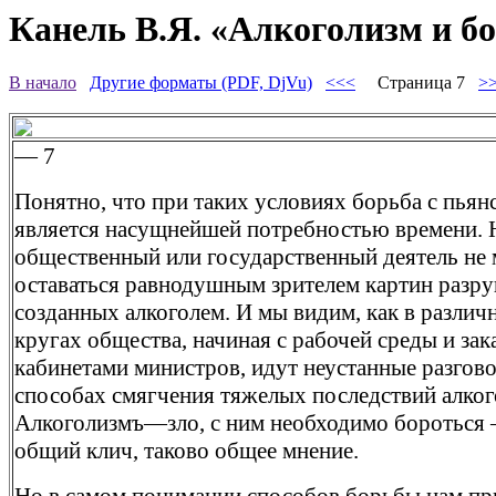
Канель В.Я. «Алкоголизм и бо
В начало
Другие форматы (PDF, DjVu)
<<<
Страница 7
>
— 7
Понятно, что при таких условиях борьба с пьян
является насущнейшей потребностью времени. 
общественный или государственный деятель не
оставаться равнодушным зрителем картин разр
созданных алкоголем. И мы видим, как в различ
кругах общества, начиная с рабочей среды и зак
кабинетами министров, идут неустанные разгов
способах смягчения тяжелых последствий алког
Алкоголизмъ—зло, с ним необходимо бороться 
общий клич, таково общее мнение.