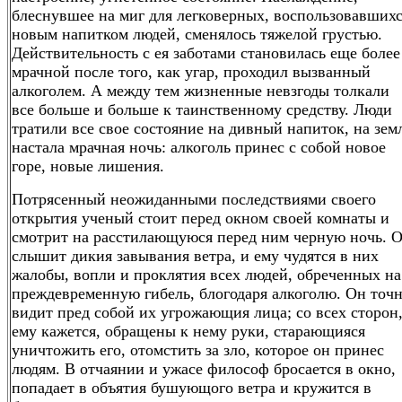
блеснувшее на миг для легковерных, воспользовавших
новым напитком людей, сменялось тяжелой грустью.
Действительность с ея заботами становилась еще более
мрачной после того, как угар, проходил вызванный
алкоголем. А между тем жизненные невзгоды толкали
все больше и больше к таинственному средству. Люди
тратили все свое состояние на дивный напиток, на зем
настала мрачная ночь: алкоголь принес с собой новое
горе, новые лишения.
Потрясенный неожиданными последствиями своего
открытия ученый стоит перед окном своей комнаты и
смотрит на расстилающуюся перед ним черную ночь. 
слышит дикия завывания ветра, и ему чудятся в них
жалобы, вопли и проклятия всех людей, обреченных на
преждевременную гибель, блогодаря алкоголю. Он точ
видит пред собой их угрожающия лица; со всех сторон
ему кажется, обращены к нему руки, старающияся
уничтожить его, отомстить за зло, которое он принес
людям. В отчаянии и ужасе философ бросается в окно,
попадает в объятия бушующого ветра и кружится в