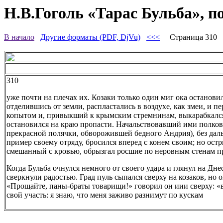
Н.В.Гоголь «Тарас Бульба», п
В начало
Другие форматы (PDF, DjVu)
<<<
Страница 310
310
уже почти на плечах их. Козаки только один миг ока останови
отделившись от земли, распластались в воздухе, как змеи, и п
копытом и, привыкший к крымским стремнинам, выкарабкался 
остановился на краю пропасти. Начальствовавший ими полков
прекрасной полячки, обворожившей бедного Андрия), без даль
пример своему отряду, бросился вперед с конем своим; но остр
смешанный с кровью, обрызгал росшие по неровным стенам п
Когда Бульба очнулся немного от своего удара и глянул на Дне
сверкнули радостью. Град пуль сыпался сверху на козаков, но
«Прощайте, паны-браты товарищи!» говорил он иии сверху: «в
свой участь: я знаю, что меня заживо разнимут по кускам