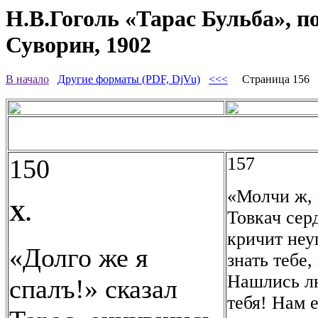
Н.В.Гоголь «Тарас Бульба», п
Суворин, 1902
В начало
Другие форматы (PDF, DjVu)
<<<
Страница 156
157
150
«Молчи ж, 
X.
Товкач сер
кричит неу
«Долго же я
знать тебе,
Нашлись лю
спалъ!» сказал
тебя! Нам 