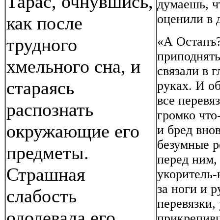
Тарас, очнувшись,
думаешь, ч
оценили в 
как после
трудного
«А Остапъ?
приподнять
хмельного сна, и
связали в г
стараясь
руках. И о
все перевяз
распознать
громко что
окружающие его
и бред внов
безумные р
предметы.
перед ним,
Страшная
укоритель-
за ноги и р
слабость
перевязки, 
одолевала его
прикрепивш