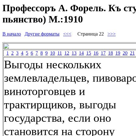
Профессоръ А. Форель. Къ сту
пьянство) М.:1910
В начало
Другие форматы
<<<
Страница 22
>>>
1
2
3
4
5
6
7
8
9
10
11
12
13
14
15
16
17
18
19
20
21
Выгоды нескольких
землевладельцев, пивоваро
виноторговцев и
трактирщиков, выгоды
государства, если оно
становится на сторону