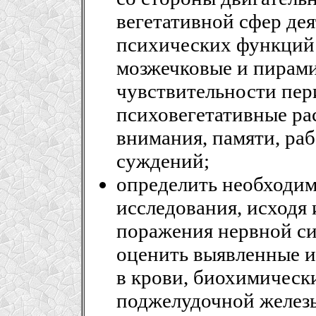
вегетативной сфер де
психических функций
мозжечковые и пирами
чувствительности пер
психовегетативные ра
внимания, памяти, ра
суждений;
определить необходи
исследования, исходя
поражения нервной си
оценить выявленные и
в крови, биохимическ
поджелудочной железы