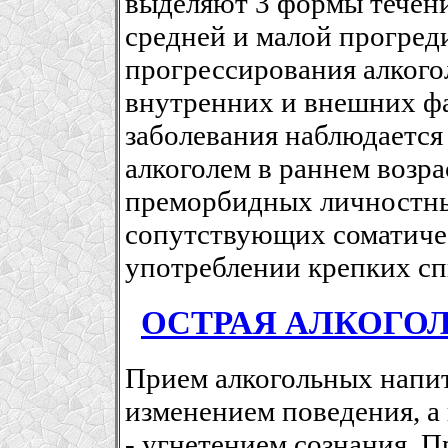
выделяют 3 формы течени
средней и малой прогред
прогрессирования алкого
внутренних и внешних фа
заболевания наблюдается
алкоголем в раннем возра
преморбидных личностны
сопутствующих соматиче
употреблении крепких сп
ОСТРАЯ АЛКОГО
Прием алкогольных напи
изменением поведения, 
- угнетением сознания. 