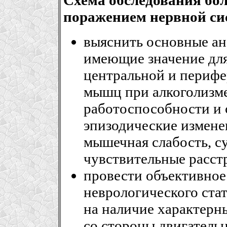
поражением нервной сис
выяснить основные ан
имеющие значение дл
центральной и перифе
мышц при алкоголизме
работоспособности и с
эпизодические измене
мышечная слабость, с
чувствительные расстр
провести объективное
неврологического ста
на наличие характерн
со стороны двигатель