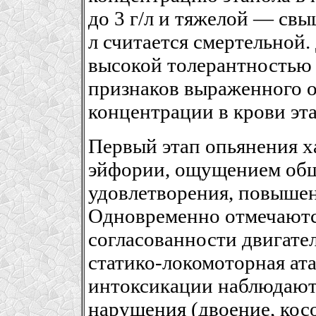
до 3 г/л и тяжелой — свы
л считается смертельной.
высокой толерантностью 
признаков выраженного 
концентрации в крови эта
Первый этап опьянения х
эйфории, ощущением общ
удовлетворения, повышен
Одновременно отмечаютс
согласованности двигател
статико-локомоторная ат
интоксикации наблюдают
нарушения (двоение, косо