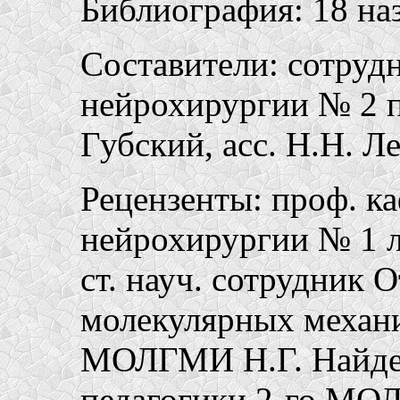
Библиография: 18 наз
Составители: сотруд
нейрохирургии № 2 
Губский, асс. Н.Н. Ле
Рецензенты: проф. к
нейрохирургии № 1 
ст. науч. сотрудник 
молекулярных механи
МОЛГМИ Н.Г. Найден
педагогики 2-го МО