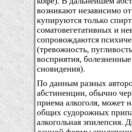
кофе). В дальнейшем абс
возникают независимо от
купируются только спир
соматовегетативных и не
сопровождаются психич
(тревожность, пугливост
восприятия, болезненные
сновидения).
По данным разных авторо
абстиненции, обычно чер
приема алкоголя, может 
общих судорожных припад
алкогольная эпилепсия. 
данной формы эпилепсии 