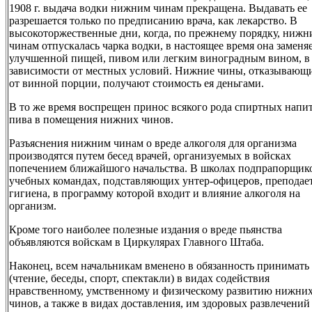
1908 г. выдача водки нижним чинам прекращена. Выдавать ее
разрешается только по предписанию врача, как лекарство. В
высокоторжественные дни, когда, по прежнему порядку, нижн
чинам отпускалась чарка водки, в настоящее время она заменя
улучшенной пищей, пивом или легким виноградным вином, в
зависимости от местных условий. Нижние чины, отказывающ
от винной порции, получают стоимость ея деньгами.
В то же время воспрещен принос всякого рода спиртных напи
пива в помещения нижних чинов.
Разъяснения нижним чинам о вреде алкоголя для организма
производятся путем бесед врачей, организуемых в войсках
попечением ближайшого начальства. В школах подпрапорщико
учебных командах, подставляющих унтер-офицеров, преподае
гигиена, в программу которой входит и влияние алкоголя на
организм.
Кроме того наиболее полезные издания о вреде пьянства
объявляются войскам в Циркулярах Главного Штаба.
Наконец, всем начальникам вменено в обязанность принимать
(чтение, беседы, спорт, спектакли) в видах содействия
нравственному, умственному и физическому развитию нижни
чинов, а также в видах доставления, им здоровых развлечений