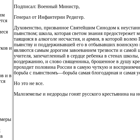
Подписал: Военный Министр,
им
Генерал от Инфантерии Редигер.
ется
Духовенство, призванное Святейшим Синодом к неустанно
иеся
пьянством; школа, которая светом знания предостережет 
таящияся в алкоголе несчастия, и армия, в которой волею 
пьянству и поддерживавшей его в отбывавших воинскую 
тков и
являются самым дорогим завоеванием трезвости и самой ц
учителя, запечатленный в сердце ребенка в стенах школы
воздержанию, и слово священника, брошенное в душу кр
проходит половина России в самую чуткую и восприимчив
борьба с пьянствомъ—борьба самая блогодарная и самая у
в и в
тся
Но это не все.
Малоземелье и недороды гонят русского крестьянина на но
 меры
х
 в