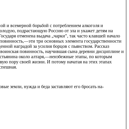
й и всемерной борьбой с потреблением алкоголя и
молодую, подрастающую Россию от зла и укажет детям на
Государя отменена выдача „чарки", так часто клавшей начало
повинность,—эти три основных элемента государственности
енной наградой за усилия борцов с пьянством. Рассказ
, воинская повинность, научившая сына деревни дисциплине и
естьянина около алтаря,—неизбежные этапы, по которым
ую пору своей жизни. И потому начатая на этих этапах
спешная.
вые земли, нужда и беда заставляют его бросать на-