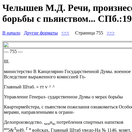
Челышев М.Д. Речи, произнес
борьбы с пьянством... СПб.:1
В начало
Другие форматы
<<<
Страница 755
>>>
— 755 —
III.
министерство В Канцелярию Государственной Думы. военное
Вследствие выраженного комиссией Го-
Главный Штаб. » тт ѵ ^ ^
Управление Генерал- сударственнои Думы о мерах борьбы
Квартирмейстера, с пьянством пожелания ознакомиться Особо
мерами, направленными к ограни-
Делопроизводство.
и
потребления спиртных напитков
чен
ю
ап
Л
Г в
5&
и49.
войсках, Главный Штаб уведо-На № 1146. мляет, 