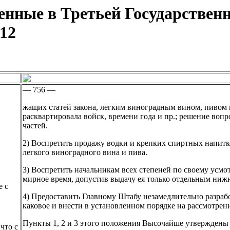
енные в Третьей Государственн
912
— 756 —
жащих статей закона, легким виноградным вином, пивом 
расквартировала войск, времени года и пр.; решение воп
частей.
2) Воспретить продажу водки и крепких спиртных напитко
легкого виноградного вина и пива.
3) Воспретить начальникам всех степеней по своему усм
мирное время, допустив выдачу ея только отдельным нижн
е с
4) Предоставить Главному Штабу незамедлительно разрабо
каковое и внести в установленном порядке на рассмотрен
Пункты 1, 2 и 3 этого положения Высочайше утверждены 1
что с