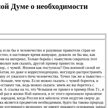
ой Думе о необходимости
дь если бы и человечество и разумные правители стран не
естно, в настоящее время живущие, дожили ли бы мы, как
мя на материке; Только борьба с пьянством сократила этот
вольте вам сказать, другой пример привести: ведь
пр., с чумой. Япония как поступила? Она военной силой не
 Китая, но даже и корреспонденцию, могущую распространять
трану от ужасного бича человечества. Точно так же и пьянство—
 больше, чем чума. Если можно сказать: с чумой борются, и
 оставьте так, ведь можно сказать: зачем же вы боретесь с
м. А ссылка на то, что Челышов не привел в пример Ноя. Гг., я
ый раз в жизни Ной напился, и от этого произошло проклятие
 народом, когда Россия вся заболела этим недугом сверху до
дка является предметом необходимым, будто бы такова природа
а, не изучившого медицину, не имеют никакого основания, наука