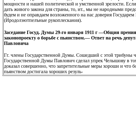
мощности и нашей политической и умственной зрелости. Если
дать живого закона для страны, то, ит., мы не народными пре
будем и не оправдаем возложенного на нас доверия Государем
(Иродолэютпелъные рукоплескания).
Заседание Госуд. Думы 29-го января 1911 г —Общия прения
законопроекту о борьбе с пьянством.— Ответ на речь депут
Павловича
Гг. члены Государственной Думы. Сошедший с этой трибуны 
Государственной Думы Павлович сделал упрек Челышову в том
доказал совершенно, что запретительные меры хороши и что б
пьянством достигала хороших резуль-