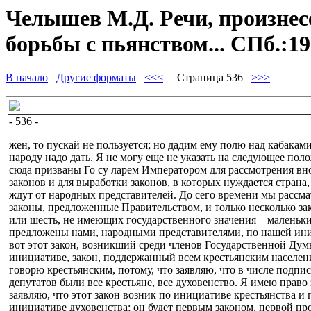
Челышев М.Д. Речи, произнес
борьбы с пьянством... СПб.:1
В начало
Другие форматы
<<<
Страница 536
>>>
- 536 -
жен, то пускай не пользуется; но дадим ему полю над кабаками
народу надо дать. Я не могу еще не указать на следующее по
сюда призваны Го су ларем Императором для рассмотрения в
законов и для выработки законов, в которых нуждается страна
ждут от народных представителей. До сего времени мы рассм
законы, предложенные Правительством, и только несколько зак
или шесть, не имеющих государственного значения—маленьк
предложены нами, народными представителями, по нашей ин
вот этот закон, возникший среди членов Государственной Дум
инициативе, закон, поддержанный всем крестьянским населе
говорю крестьянским, потому, что заявляю, что в числе подпи
депутатов были все крестьяне, все духовенство. Я имею право 
заявляю, что этот закон возник по инициативе крестьянства и 
инициативе духовенства; он будет первым законом, первой п