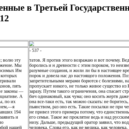
енные в Третьей Государственн
912
- 537 -
; волю эту
татов. Я против этого возражаю и вот почему. Ве
ложение. Мы
боролись и н древности с этим пороком, то неизв
носимых Им
разумные создания, и жили ли бы в настоящее вре
, которых
порок и довела нас до настоящого положения. Поз
атривали
запретительными мерами борются с болезнями, на
онов, пять
пропускает никого, не только живое существо из
ие законы —
заразу. Путем такого ограничения, она спасает с
ициативе. А
бич одинаковый, как чума; оно косить жертв даже
ы, по их
она все-таки есть, так можно сказать: не боритесь,
нием,—я
пьянством, раз оно есть. Такие посылки не при че
савших 194
не привел этого примера потому, что единственн
заявить и
его семьи. Такое же проклятие ведь и над русским
по
низу. Дальше, предыдущий оратор заявил, что во
робой нашей
человека. Слова его, как не медика, как человек