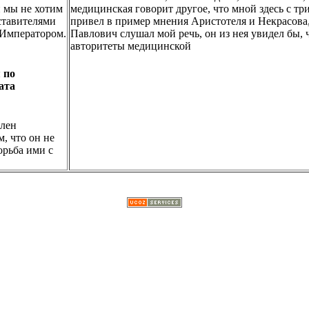
 мы не хотим
медицинская говорит другое, что мной здесь с тр
дставителями
привел в пример мнения Аристотеля и Некрасова, 
 Императором.
Павлович слушал мой речь, он из нея увидел бы, 
авторитеты медицинской
 по
ата
член
, что он не
орьба ими с