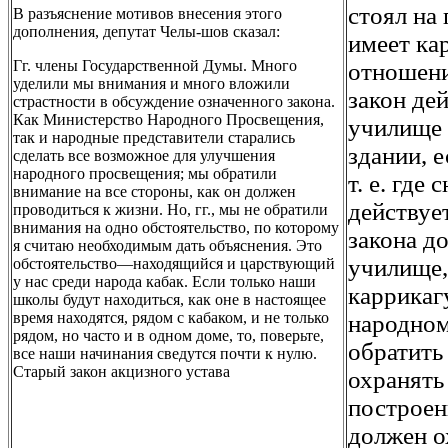
стоял на 
В разъяснение мотивов внесения этого
дополнения, депутат Челы-шов сказал:
имеет ка
Гг. члены Государственной Думы. Много
отношен
уделили мы внимания и много вложили
закон де
страстности в обсуждение означенного закона.
Как Министерство Народного Просвещения,
училище 
так и народные представители старались
здании, 
сделать все возможное для улучшения
народного просвещения; мы обратили
т. е. где
внимание на все стороны, как он должен
действуе
проводиться к жизни. Но, гг., мы не обратили
внимания на одно обстоятельство, по которому
закона д
я считаю необходимым дать объяснения. Это
училище,
обстоятельство—находящийся и царствующий
у нас среди народа кабак. Если только наши
каррикаг
школы будут находиться, как оне в настоящее
время находятся, рядом с кабаком, и не только
народном
рядом, но часто и в одном доме, то, поверьте,
обратить
все наши начинания сведутся почти к нулю.
Старый закон акцизного устава
охранять
построен
должен о