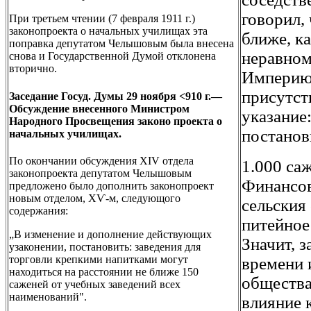
говорил,
При третьем чтении (7 февраля 1911 г.)
законопроекта о начальных училищах эта
ближе, ка
поправка депутатом Челышовым была внесена
неравном
снова и Государственной Думой отклонена
вторично.
Империю,
присутств
Заседание Госуд. Думы 29 ноября <910 г.—
Обсуждение внесенного Министром
указание
Народного Просвещения законо проекта о
постанов
начальных училищах.
По окончании обсуждения XIV отдела
1.000 са
законопроекта депутатом Челышовым
Финансов
предложено было дополнить законопроект
новым отделом, ХѴ-м, следующого
сельския
содержания:
питейное
„В изменение и дополнение действующих
Значит, 
узаконении, постановить: заведения для
торговли крепкими напитками могут
времени 
находиться на расстоянии не ближе 150
общества
саженей от учебных заведений всех
наименований".
влияние к