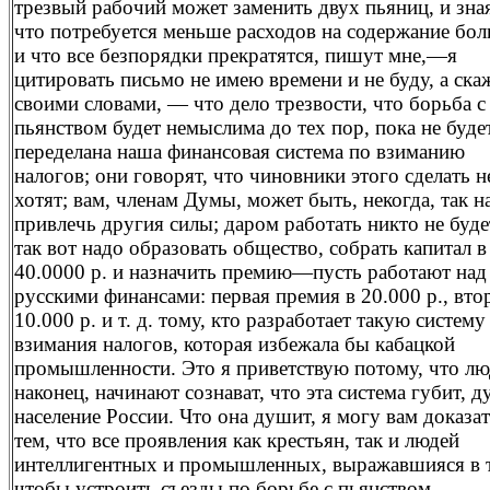
трезвый рабочий может заменить двух пьяниц, и зна
что потребуется меньше расходов на содержание бо
и что все безпорядки прекратятся, пишут мне,—я
цитировать письмо не имею времени и не буду, а ска
своими словами, — что дело трезвости, что борьба с
пьянством будет немыслима до тех пор, пока не буде
переделана наша финансовая система по взиманию
налогов; они говорят, что чиновники этого сделать н
хотят; вам, членам Думы, может быть, некогда, так н
привлечь другия силы; даром работать никто не буде
так вот надо образовать общество, собрать капитал в
40.0000 р. и назначить премию—пусть работают над
русскими финансами: первая премия в 20.000 p., вто
10.000 р. и т. д. тому, кто разработает такую систему
взимания налогов, которая избежала бы кабацкой
промышленности. Это я приветствую потому, что лю
наконец, начинают сознават, что эта система губит, 
население России. Что она душит, я могу вам доказа
тем, что все проявления как крестьян, так и людей
интеллигентных и промышленных, выражавшияся в 
чтобы устроить съезды по борьбе с пьянством,