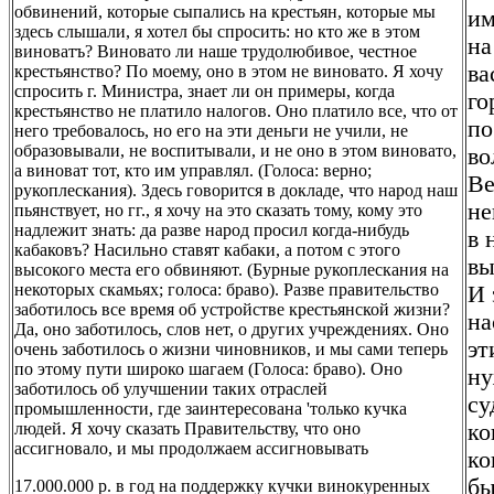
обвинений, которые сыпались на крестьян, которые мы
им
здесь слышали, я хотел бы спросить: но кто же в этом
на
виноватъ? Виновато ли наше трудолюбивое, честное
ва
крестьянство? По моему, оно в этом не виновато. Я хочу
спросить г. Министра, знает ли он примеры, когда
го
крестьянство не платило налогов. Оно платило все, что от
по
него требовалось, но его на эти деньги не учили, не
образовывали, не воспитывали, и не оно в этом виновато,
во
а виноват тот, кто им управлял. (Голоса: верно;
Ве
рукоплескания). Здесь говорится в докладе, что народ наш
не
пьянствует, но гг., я хочу на это сказать тому, кому это
надлежит знать: да разве народ просил когда-нибудь
в 
кабаковъ? Насильно ставят кабаки, а потом с этого
вы
высокого места его обвиняют. (Бурные рукоплескания на
некоторых скамьях; голоса: браво). Разве правительство
И 
заботилось все время об устройстве крестьянской жизни?
на
Да, оно заботилось, слов нет, о других учреждениях. Оно
эт
очень заботилось о жизни чиновников, и мы сами теперь
по этому пути широко шагаем (Голоса: браво). Оно
ну
заботилось об улучшении таких отраслей
су
промышленности, где заинтересована 'только кучка
людей. Я хочу сказать Правительству, что оно
ко
ассигновало, и мы продолжаем ассигновывать
ко
бы
17.000.000 р. в год на поддержку кучки винокуренных