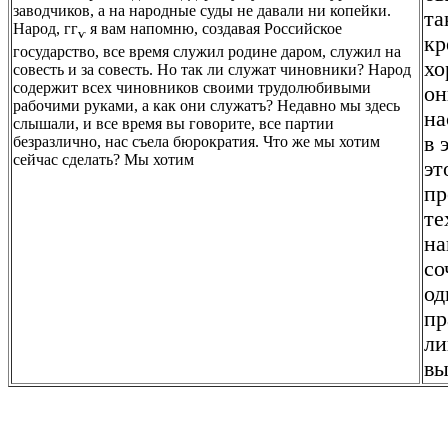
заводчиков, а на народные суды не давали ни копейки.
та
Народ, гг
я вам напомню, создавая Российское
ѵ
кр
государство, все время служил родине даром, служил на
хо
совесть и за совесть. Но так ли служат чиновники? Народ
содержит всех чиновников своими трудолюбивыми
он
рабочими руками, а как они служатъ? Недавно мы здесь
на
слышали, и все время вы говорите, все партии
в 
безразлично, нас съела бюрократия. Что же мы хотим
сейчас сделать? Мы хотим
эт
пр
те
на
со
од
пр
ли
вы