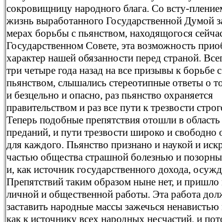
сокровищницу народного блага. Со всту-пление
жизнь выработанного Государственной Думой з
мерах борьбы с пьянством, находящогося сейчас
Государственном Совете, эта возможность прио
характер нашей обязанности перед страной. Все
три четыре года назад на все призывы к борьбе с
пьянством, слышались стереотипные ответы о то
и безцельно и опасно, раз пьянство охраняется
правительством и раз все пути к трезвости строг
Теперь подобные препятствия отошли в область
преданий, и пути трезвости широко и свободно
для каждого. Пьянство признано и наукой и ис
частью общества страшной болезнью и позорн
и, как источник государственного дохода, осужд
Препятствий таким образом ныне нет, и пришло
личной и общественной работы. Эта работа дол
заставить народные массы зажечься ненавистью 
как к источнику всех народных несчастий, и по