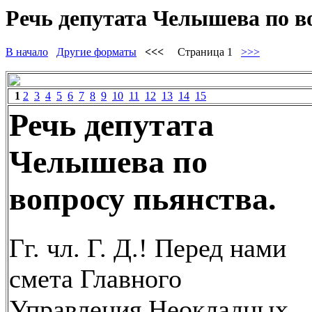
Речь депутата Челышева по во
В начало
Другие форматы
<<<
Страница 1
>>>
1
2
3
4
5
6
7
8
9
10
11
12
13
14
15
Речь депутата
Челышева по
вопросу пьянства.
Гг. чл. Г. Д.! Перед нами
смета Главного
Управления Неокладных