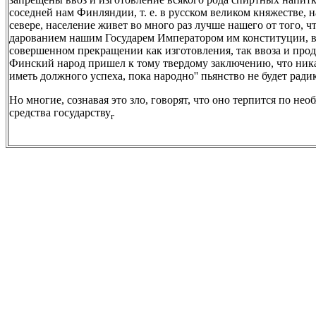
соседней нам Финляндии, т. е. в русском великом княжестве,
севере, население живет во много раз лучше нашего от того, что
дарованием нашим Государем Императором им конституции, в
совершенном прекращении как изготовления, так ввоза и прода
Финский народ пришел к тому твердому заключению, что никак
иметь должного успеха, пока народно'' пьянство не будет рад
Но многие, сознавая это зло, говорят, что оно терпится по нео
средства государству
г