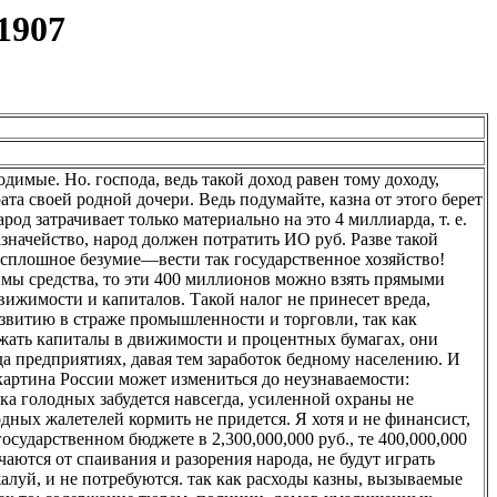
1907
одимые. Но. господа, ведь такой доход равен тому доходу,
рата своей родной дочери. Ведь подумайте, казна от этого берет
род затрачивает только материально на это 4 миллиарда, т. е.
азначейство, народ должен потратить ИО руб. Разве такой
 сплошное безумие—вести так государственное хозяйство!
имы средства, то эти 400 миллионов можно взять прямыми
вижимости и капиталов. Такой налог не принесет вреда,
азвитию в страже промышленности и торговли, так как
ржать капиталы в движимости и процентных бумагах, они
да предприятиях, давая тем заработок бедному населению. И
 картина России может измениться до неузнаваемости:
ка голодных забудется навсегда, усиленной охраны не
дных жалетелей кормить не придется. Я хотя и не финансист,
осударственном бюджете в 2,300,000,000 руб., те 400,000,000
чаются от спаивания и разорения народа, не будут играть
алуй, и не потребуются. так как расходы казны, вызываемые