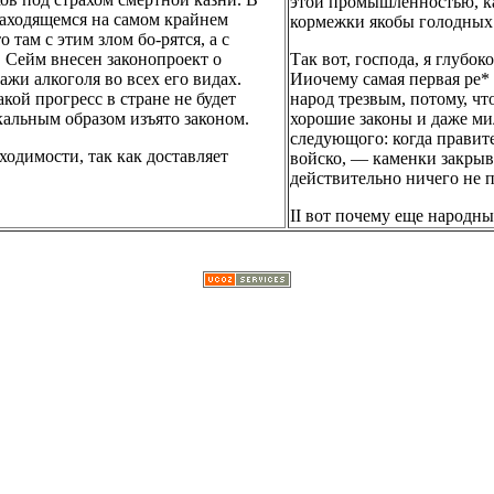
этой промышленностью, к
 находящемся на самом крайнем
кормежки якобы голодных 
 там с этим злом бо-рятся, а с
 Сейм внесен законопроект о
Так вот, господа, я глубо
жи алкоголя во всех его видах.
Ииочему самая первая ре*
ой прогресс в стране не будет
народ трезвым, потому, чт
икальным образом изъято законом.
хорошие законы и даже мил
следующого: когда правит
бходимости, так как доставляет
войско, — каменки закрыва
действительно ничего не 
II вот почему еще народн