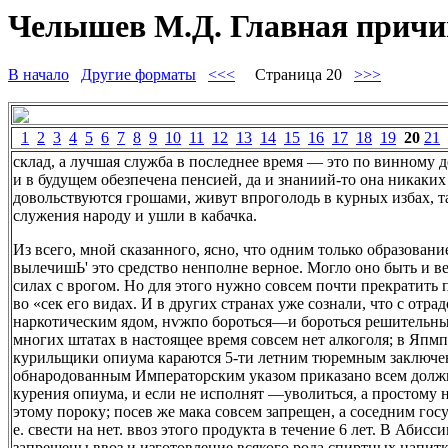
Челышев М.Д. Главная причин
В начало
Другие форматы
<<<
Страница 20
>>>
1
2
3
4
5
6
7
8
9
10
11
12
13
14
15
16
17
18
19
20
21
склад, а лучшая служба в последнее время — это по винному д
и в будущем обезпечена пенсией, да и знаниий-то она никаких
довольствуются грошами, живут впроголодь в курных избах, та
служения народу и ушли в кабачка.
Из всего, мной сказанного, ясно, что одним только образован
вылечишЬ' это средство ненполне верное. Могло оно быть и 
силах с врогом. Но для этого нужно совсем почти прекратить
во «сек его видах. И в других странах уже сознали, что с отра
наркотическим ядом, нѵжпо бороться—и бороться решительны
многих штатах в настоящее время совсем нет алкоголя; в Япм
курильщики опиума караются 5-ти летним тюремным заключе
обнародованным Императорским указом приказано всем долж
курения опиума, и если не исполнят —уволиться, а простому 
этому пороку; посев же мака совсем запрещен, а соседним гос
е. свести на нет. ввоз этого продукта в течение 6 лет. В Абисс
запрещены ввоз и изготовление всякого рода спиртных напитк