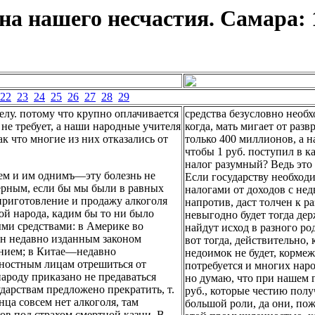
а нашего несчастия. Самара: 
22
23
24
25
26
27
28
29
елу. потому что крупно оплачивается
средства безусловно необх
 не требует, а наши народные учителя
когда, мать мигает от разв
к что многие из них отказались от
только 400 миллионов, а на
чтобы 1 руб. поступил в к
налог разумный? Ведь это
ием и им однимъ—эту болезнь не
Если государству необход
верным, если бы мы были в равных
налогами от доходов с нед
 приготовление и продажу алкоголя
напротив, даст толчен к р
дой народа, кадим бы то ни было
невыгодно будет тогда де
ми средствами: в Америке во
найдут исход в разного ро
пн недавно изданным законом
вот тогда, действительно,
нием; в Китае—недавно
недоимок не будет, кормеж
ностным лицам отрешиться от
потребуется и многих наро
народу приказано не предаваться
но думаю, что при нашем г
ударствам предложено прекратить, т.
руб., которые честию полу
инца совсем нет алкоголя, там
большой роли, да они, пож
ов под страхом смертной казни. В