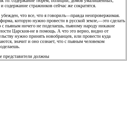
ак то: содержание тюрем, полиции, домов умалишенных,
и содержание стражников сейчас же сократятся.
ко убежден, что все, что я говорилъ—правда неопровержимая.
 форма, которую нужно провести в русской земле,—это сделать
о с пьяным ничего не поделаешь, пьяному народу никакие
ости Царския-не в помощь. А что это верно, видно от
ельству нужно принять новобранцев, или провести куда
ются, значит и оно сознает, что с пьяным человеком
поделаешь.
ые представители должны