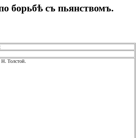
по борьбѣ съ пьянствомъ.
 Н. Толстой.