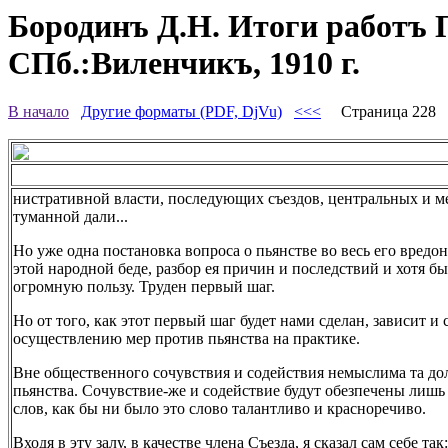
Бородинъ Д.Н. Итоги работъ П
СПб.:Виленчикъ, 1910 г.
В начало
Другие форматы (PDF, DjVu)
<<<
Страница 228
нистративной власти, последующих съездов, центральных и 
туманной дали...
Но уже одна постановка вопроса о пьянстве во весь его вред
этой народной беде, разбор ея причин и последствий и хотя 
огромную пользу. Труден первый шаг.
Но от того, как этот первый шаг будет нами сделан, зависит и
осуществлению мер против пьянства на практике.
Вне общественного сочувствия и содействия немыслима та долг
пьянства. Сочувствие-же и содействие будут обезпечены лишь 
слов, как бы ни было это слово талантливо и красноречиво.
Входя в эту залу, в качестве члена Съезда, я сказал сам себе 