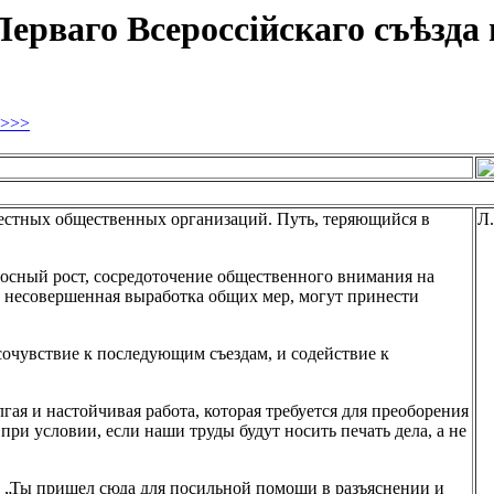
ерваго Всероссійскаго съѣзда 
>>>
местных общественных организаций. Путь, теряющийся в
Л.
оносный рост, сосредоточение общественного внимания на
бы несовершенная выработка общих мер, могут принести
 сочувствие к последующим съездам, и содействие к
ая и настойчивая работа, которая требуется для преоборения
при условии, если наши труды будут носить печать дела, а не
так: „Ты пришел сюда для посильной помощи в разъяснении и