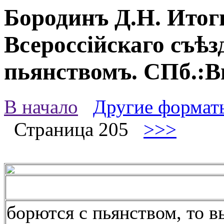
Бородинъ Д.Н. Итог
Всероссійскаго съѣз
пьянствомъ. СПб.:Ви
В начало
Другие формат
Страница 205
>>>
борются с пьянством, то в