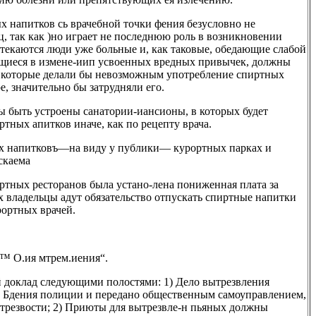
х напитков сь врачебной точки фения безусловно не
ц, так как )но играет не последнюю роль в возникновении
 стекаются люди уже больные и, как таковые, обедающие слабой
ющиеся в измене-иип усвоенных вредных привычек, должны
, которые делали бы невозможным употребление спиртных
е, значительно бы затрудняли его.
ы быть устроены санатории-иансионы, в которых будет
тных апитков иначе, как по рецепту врача.
ых напитковъ—на виду у публики— курортных парках и
скаема
ортных ресторанов была устано-лена пониженная плата за
 владельцы адут обязательство отпускать спиртные напитки
рортных врачей.
.™ О.ия мтрем.иения“.
 доклад следующими полостями: 1) Дело вытрезвления
з Бдения полиции и передано общественным самоуправлением,
 трезвости; 2) Приюты для вытрезвле-н пьяных должны