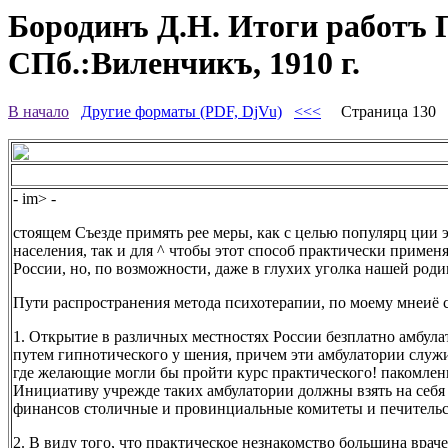
Бородинъ Д.Н. Итоги работъ П
СПб.:Виленчикъ, 1910 г.
В начало
Другие форматы (PDF, DjVu)
<<<
Страница 130
- im> -
стоящем Съезде примять рее меры, как с целью популярц ции 
населения, так и для ^ чтобы этот способ практически применя
России, но, по возможности, даже в глухих уголка нашей роди
Пути распространения метода психотерапии, по моему мнеиё
1. Открытие в различных местностях России безплатно амбула
путем гипнотического у шения, причем эти амбулатории служи
где желающие могли бы пройти курс практического! пакомлени
Инициативу учрежде таких амбулатории должны взять на себя
финансов столичные и провинциальные комитеты и печительст
2. В виду того, что практическое незнакомство большина врач