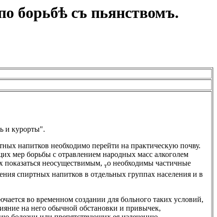
по борьбѣ съ пьянствомъ.
 и курорты".
тных напитков необходимо перейти на практическую почву.
их мер борьбы с отравлением народных масс алкоголем
х показаться неосуществимым,
о необходимы частичные
т
ения спиртных напитков в отдельных группах населения и в
ючается во временном создании для больного таких условий,
ияние на него обычной обстановки и привычек,
ию болезни или препятствующих ея излечению.