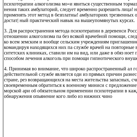
психотерапии алкоголизма мо»и явиться существенным тормазо
нения таких амбулаторий, следует временно разрешить лица! н
применять этот метод в безплатны! амбулаториях трезвенных
достат| ный практический навык на вышеупомянутых курсах.
3. Для распространения метода психотерапии в деревенси Росс
отношении алкоголизма па без всякой врачебной помощи, следу
ко всем земским и вообще сельским учреждениям приглашение
командируя находящихся них па службе врачей на повторные 
ситетских клиниках, ставили им на вид, или даже в обяз ноет
способом лечения алкоголь при помощи гипнотического внуш
4. Принимая во внимание, что широко распространенный ал 
действительной службе является оди из прямых причин разнес
стране, рез возвращающихся на места жительства запасных, с
своевременным обратиться к военному миниси с предложением
морской ари об обязательном применении психотерапии в каж
обнаружения опьянение кого либо из нижних чино