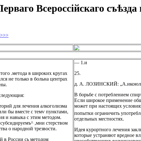
ерваго Всероссійскаго съѣзда 
>>>
— 1.и
этого .метода в широких кругах
25.
лся не только в больна центрах
д. А. ЛОЗИНСКИЙ: „А.икоюль
ны.
В борьбе с потреблением спир
 следующия:
Если широкое применение общ
торий для лечения алкоголизма
может при настоящих условия
ли бы вместе с темѵ пунктами,
попытки ограничить употребл
я и навыка с этим методом.
отдельных местностях.
 субсидируемъ^ ,мни стерством
ва о народной трезвости.
Идея курортного лечения закл
которые устраняют вредное вл
ей в России сь методом
способствующих возникновен