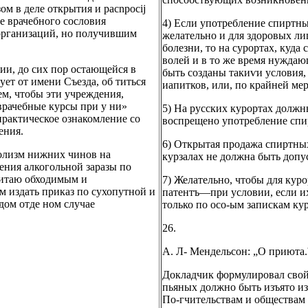
м в деле открытия и pacnpocij
е врачебного сословия
4) Если употребление спиртны
 организаций, но получившим
желательно и для здоровых ли
болезни, то на сурортах, куда
волей и в то же время нужда
ии, до сих пор остающейся в
быть созданы такиѵи условия
ет от имени Съезда, об титься
иапитков, или, по крайней мер
м, чтобы эти учреждения,
врачебные курсы при у ни»
5) На русских курортах должн
 практическое ознакомление со
воспрещено употребление спир
ения.
6) Открытая продажа спиртн
голизм нижних чинов на
курзалах не должна быть допу
ения алкогольной заразы по
читаю обходимым и
7) Желательно, чтобы для кур
 издать приказ по сухопутной и
патентъ—при условии, если их
дом отде ном случае
только по осо-ым запискам ку
26.
А. Л- Мендельсон: „О приюта
Докладчик формулировал свой
пьяных должно быть изъято и
По-гчительствам и обществам