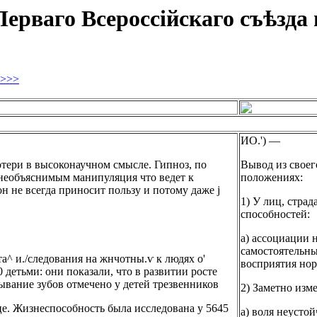
ерваго Всероссійскаго съѣзда 
>>>
ИО.') —
тери в высоконаучном смысле. Гипноз, по
Вывод из своег
, необъяснимым манипуляция что ведет к
положениях:
н не всегда приносит пользу и потому даже j
1) У лиц, стра
способностей:
а) ассоциации 
самостоятельны
а^ и./следования на жнчотны.ѵ к людях о'
восприятия нор
детьми: они показали, что в развитии росте
ывание зубов отмечено у детей трезвенников
2) Заметно изм
яце. Жизнеспособность была исследована у 5645
а) воля неусто