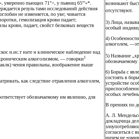
», умеренно пьющих 71°>, у пьяниц 65°'«*.
возникают быст
ерждается резуль тами исследований действия
отсутствуют.
оглобин не изменяется, по уве; чивается
воротки, гемолизация крови падает;
3) Лица, назы
лы крови, падает, свойст белковых веществ
особый индиви
4) Особенности
алкоголем, —эт
кос н.ис.т нате н клиническое наблюдение над
5) Название „х
1
хроническим алкоголизмом, — говорки
обозначаемому 
заклк) чения правильны, воображение выше
6) Борьба с яв
состоять в борь
тривать, как следствие отравления алкоголем,
устройстве осо
приспособленн
особых лечебны
оответствует обозначаемому им явлению, для
В прениях по д
А. Л. Мендельс
докладчица дел
злоупотребляющ
согласиться с 
ничем не •омив