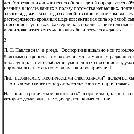
п
дет; У трезвенников жизнеспособность детей определяется 80
Разница в исслез ваниях в пользу потомства непьющих, подтв
алкоголя, даже в малых дозах, свойства крови; они таковы: гем
растворяемость кровяных шариков; активная сила кр вяной сы
способность уничтожа бактерии, как вообще защитительные си
крови тоже изменяется -у пьющих бели легче осаждается.
3.
Л. С. Павловсная, д-р мед. ..Эксисрииминшально-иси.го.юшчсс
больными с хроническим алкоюлиымо.ги У лиц, страдающих 
докладчица,— нет ослабления умственных способностей, умо
нормального, память нормальну как и восприятие. I
Лиц, называемых „хроническими алкоголиками", нельзя ра; сма
— это сложно явление, обусловленное многими причинами.
Название „хронический алкоголикъ" неправильно, так как н с
которого дома;, чица находит другое наименование.