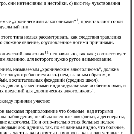
ро, они интенсивны и нестойки, с) выс-ги
чувствования
Я
1
ваемые „хроническими алкоголиками*
, представ-яиот собой
дуальный тип.
 этого типа нельзя рассматривать, как следствия травления
о сложное явление, обусловленное ногими причинами.
11
ронический алкоголик
неправильно, так как ; соответствует
им явлению, для которого нужно ругое наименование.
лением, называемым „хроническим алкоголикомъ", должна
бе с злоупотреблением алко-).пем, главным образом, в
бый, воспитательных феждений (средних школ),
ых для лиц, с местными индивидуальными особенностями, и
х иведений для „хронических алкоголиковъ".
окладу приняли участие:
он высказал предположение что больные, над вторыми
ала наблюдения, не обыкновенные алко-)лики, а дегенераты,
ие алкоголем. Но и отно-ительно этих больных нельзя
выводами док-идчииы, так, по ея данным видно, что больные,
шись, часто давали ответы на вопросы, как люди усталые, с