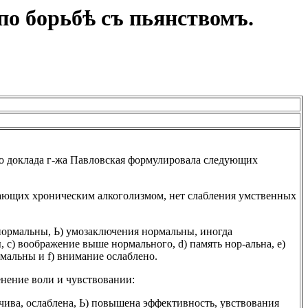
по борьбѣ съ пьянствомъ.
о доклада г-жа Павловская формулировала следующих
дающих хроническим алкоголизмом, нет слабления умственных
нормальны, Ь) умозаключения нормальны, иногда
, с) воображение выше нормального, d) память нор-альна, е)
мальны и f) внимание ослаблено.
енение воли и чувствовании:
йчива, ослаблена, Ь) повышена эффективность, увствования