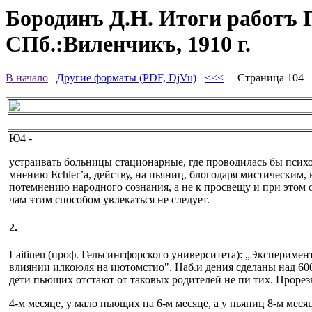
Бородинъ Д.Н. Итоги работъ П
СПб.:Виленчикъ, 1910 г.
В начало
Другие форматы (PDF, DjVu)
<<<
Страница 104
Ю4 -
устраивать больницы стационарные, где проводилась бы психо
мнению Echler’a, действу, на пьяниц, блогодаря мистическим
потемнению народного сознания, а не к просвещу и при этом о
чам этим способом увлекаться не следует.
2.
Laitinen (проф. Гельсингфорского университета): „Эксперимент
влиянии илкоюля на иютомстио". Наб.и дения сделаны над 600 
дети пьющих отстают от таковых родителей не пи тих. Прорез
4-м месяце, у мало пьющих на 6-м месяце, а у пьяниц 8-м мес